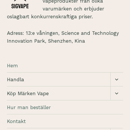
vapeprodukter från olika
varumärken och erbjuder
oslagbart konkurrenskraftiga priser.
Adress: 13:e våningen, Science and Technology
Innovation Park, Shenzhen, Kina
Hem
Växla
Handla
under
Växla
Köp Märken Vape
under
Hur man beställer
Kontakt