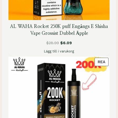
R
E
A
AL WAHA Rocket 250K puff Engångs E Shisha
Vape Grossist Dubbel Äpple
$
28.99
$
6.09
Lägg till i varukorg
P
REA
R
O
D
U
K
T
E
N
Ä