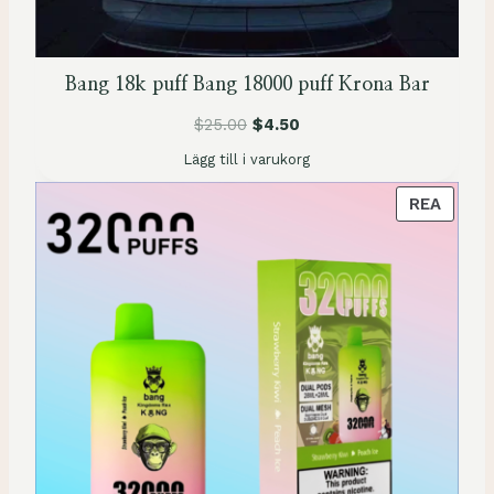
E
A
Bang 18k puff Bang 18000 puff Krona Bar
$
25.00
$
4.50
Lägg till i varukorg
P
REA
R
O
D
U
K
T
E
N
Ä
R
P