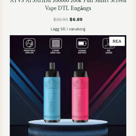
ATVS Al SAHIM 200000 200k Puff Smart Screen
Vape DTL Engångs
$
30.90
$
6.89
Lägg till i varukorg
P
REA
R
O
D
U
K
T
E
N
Ä
R
P
Å
R