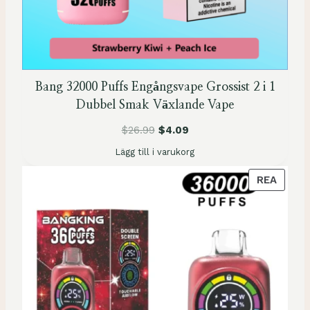
Å
R
E
A
Bang 32000 Puffs Engångsvape Grossist 2 i 1
Dubbel Smak Växlande Vape
$
26.99
$
4.09
Lägg till i varukorg
P
REA
R
O
D
U
K
T
E
N