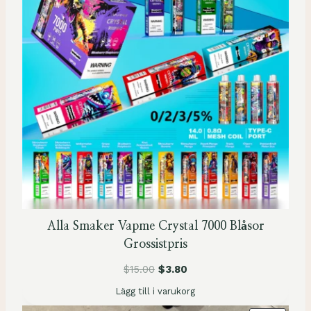
D
U
K
T
E
N
Ä
R
P
Å
R
E
A
Alla Smaker Vapme Crystal 7000 Blåsor
Grossistpris
$
15.00
$
3.80
Lägg till i varukorg