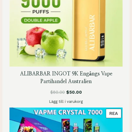
E
N
Ä
R
P
Å
R
E
A
ALIBARBAR INGOT 9K Engångs Vape
Partihandel Australien
$
80.00
$
50.00
Lägg till i varukorg
P
REA
R
O