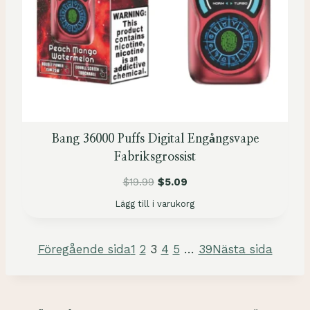
Ä
R
P
Å
R
E
A
Bang 36000 Puffs Digital Engångsvape
Fabriksgrossist
$
19.99
$
5.09
Lägg till i varukorg
Föregående sida
1
2
3
4
5
…
39
Nästa sida