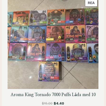
P
REA
R
O
D
U
K
T
E
N
Ä
R
P
Å
R
E
A
Aroma King Tornado 7000 Puffs Låda med 10
$
15.00
$
4.40