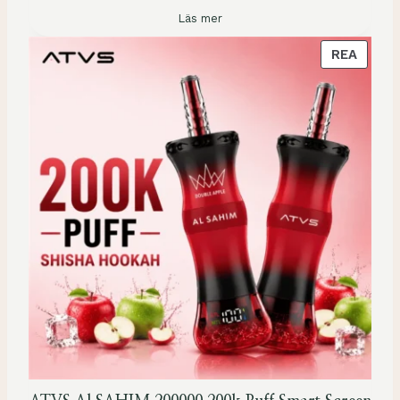
Läs mer
P
REA
R
O
D
U
K
T
E
N
Ä
R
P
Å
R
E
A