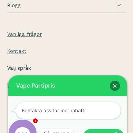
Växla
Blogg
under
Vanliga frågor
Kontakt
Välj språk
[tpe widget="select2/tpw_select2.php"]
Vape Partipris
Kontakta oss för mer rabatt
Användarvillkor
© 2026 sigvape.com -
1
Integritetspolicy
WordPress Theme by