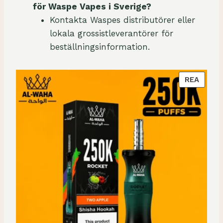
för Waspe Vapes i Sverige?
Kontakta Waspes distributörer eller
lokala grossistleverantörer för
beställningsinformation.
P
REA
R
O
D
U
K
T
E
N
Ä
R
P
Å