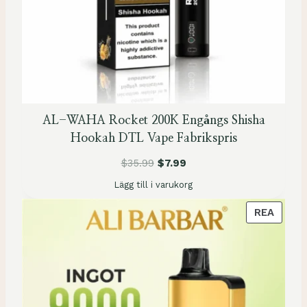
R
P
Å
R
E
A
AL-WAHA Rocket 200K Engångs Shisha
Hookah DTL Vape Fabrikspris
$
35.99
$
7.99
Lägg till i varukorg
P
REA
R
O
D
U
K
T