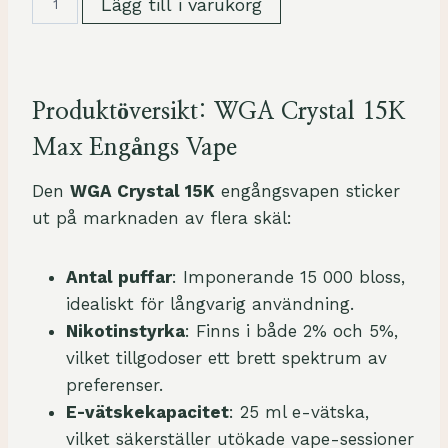
Lägg till i varukorg
a
c
t
o
Produktöversikt: WGA Crystal 15K
r
Max Engångs Vape
y
P
Den
WGA Crystal 15K
engångsvapen sticker
r
ut på marknaden av flera skäl:
i
c
Antal puffar
: Imponerande 15 000 bloss,
e
idealiskt för långvarig användning.
W
Nikotinstyrka
: Finns i både 2% och 5%,
G
vilket tillgodoser ett brett spektrum av
A
preferenser.
C
E-vätskekapacitet
: 25 ml e-vätska,
r
vilket säkerställer utökade vape-sessioner