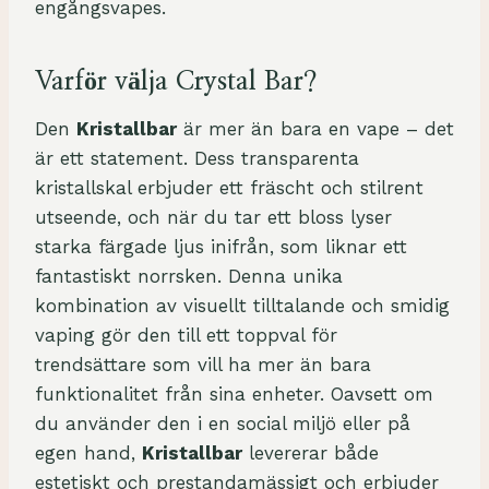
engångsvapes.
a
b
l
Varför välja Crystal Bar?
e
Den
Kristallbar
är mer än bara en vape – det
V
är ett statement. Dess transparenta
a
kristallskal erbjuder ett fräscht och stilrent
p
utseende, och när du tar ett bloss lyser
e
starka färgade ljus inifrån, som liknar ett
:
fantastiskt norrsken. Denna unika
1
kombination av visuellt tilltalande och smidig
5
vaping gör den till ett toppval för
0
trendsättare som vill ha mer än bara
0
funktionalitet från sina enheter. Oavsett om
0
du använder den i en social miljö eller på
P
egen hand,
Kristallbar
levererar både
u
estetiskt och prestandamässigt och erbjuder