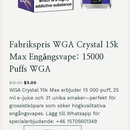
Fabrikspris WGA Crystal 15k
Max Engångsvape: 15000
Puffs WGA
$
18.00
$
5.00
WGA Crystal 15k Max erbjuder 15 000 puff, 25
ml e-juice och 31 unika smaker—perfekt för
grossistköpare som söker högkvalitativa
engångsvapes. Lägg till Whatsapp för
specialerbjudande: +46 15705601249
F