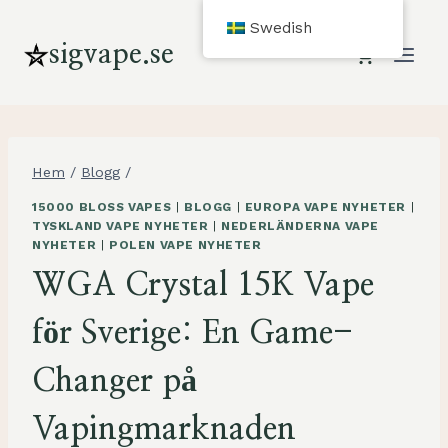
Hoppa
Swedish
till
sigvape.se
innehåll
Hem
/
Blogg
/
15000 BLOSS VAPES
|
BLOGG
|
EUROPA VAPE NYHETER
|
TYSKLAND VAPE NYHETER
|
NEDERLÄNDERNA VAPE
NYHETER
|
POLEN VAPE NYHETER
WGA Crystal 15K Vape
för Sverige: En Game-
Changer på
Vapingmarknaden