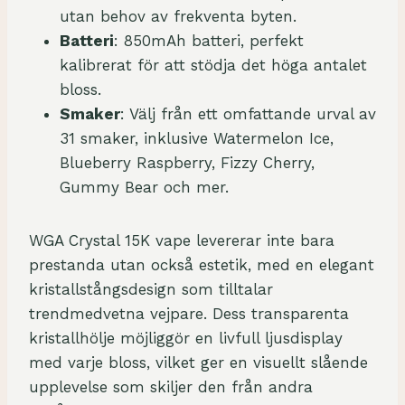
y
utan behov av frekventa byten.
s
Batteri
: 850mAh batteri, perfekt
t
kalibrerat för att stödja det höga antalet
a
bloss.
l
Smaker
: Välj från ett omfattande urval av
1
31 smaker, inklusive Watermelon Ice,
5
Blueberry Raspberry, Fizzy Cherry,
k
Gummy Bear och mer.
M
a
WGA Crystal 15K vape levererar inte bara
x
prestanda utan också estetik, med en elegant
D
kristallstångsdesign som tilltalar
i
trendmedvetna vejpare. Dess transparenta
s
kristallhölje möjliggör en livfull ljusdisplay
p
med varje bloss, vilket ger en visuellt slående
o
upplevelse som skiljer den från andra
s