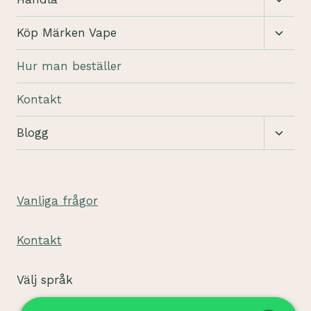
under
Växla
Köp Märken Vape
under
Hur man beställer
Kontakt
Växla
Blogg
under
Vanliga frågor
Kontakt
Välj språk