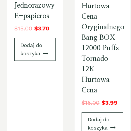
Jednorazowy
Hurtowa
E-papieros
Cena
Oryginalnego
$
15.00
$
3.70
Bang BOX
Dodaj do
12000 Puffs
koszyka
Tornado
12K
Hurtowa
Cena
$
15.00
$
3.99
Dodaj do
koszyka