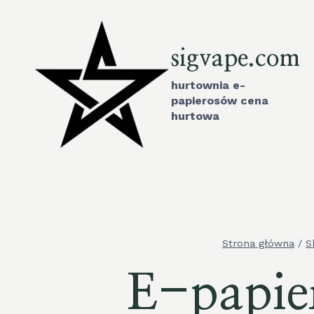
Przejdź
do
treści
sigvape.com
hurtownia e-
papierosów cena
hurtowa
Strona główna
/
S
E-papie