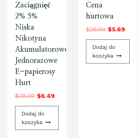
Zaciągnięć
Cena
2% 5%
hurtowa
Niska
$
26.99
$
5.69
Nikotyna
Dodaj do
Akumulatorowe
koszyka
Jednorazowe
E-papierosy
Hurt
$
28.99
$
6.49
Dodaj do
koszyka