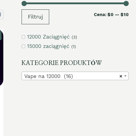
Ce
Ce
Cena:
$0
—
$10
Filtruj
mi
ma
12000 Zaciągnięć
(3)
15000 zaciągnięć
(1)
KATEGORIE PRODUKTÓW
Vape na 12000 (16)
×