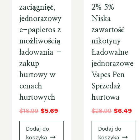
zaciągnięć,
2% 5%
jednorazowy
Niska
e-papieros z
zawartość
możliwością
nikotyny
ładowania –
Ładowalne
zakup
jednorazowe
hurtowy w
Vapes Pen
cenach
Sprzedaż
hurtowych
hurtowa
$
16.99
$
5.69
$
28.99
$
6.49
Dodaj do
Dodaj do
koszyka
koszyka