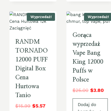
Wyprzedaż!
Wyprzedaż!
Gorąca
RANDM
wyprzedaż
TORNADO
Vape Bang
12000 PUFF
King 12000
Digital Box
Puffs w
Cena
Polsce
Hurtowa
$
25.00
$
3.80
Tanio
Dodaj do
$
15.99
$
5.57