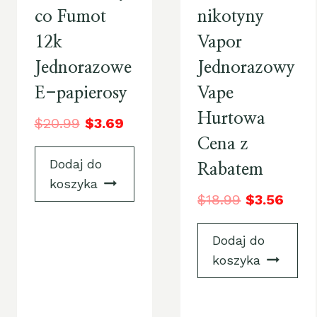
co Fumot
nikotyny
12k
Vapor
Jednorazowe
Jednorazowy
E-papierosy
Vape
Hurtowa
$
20.99
$
3.69
Cena z
Dodaj do
Rabatem
koszyka
$
18.99
$
3.56
Dodaj do
koszyka