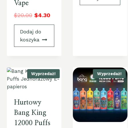
Vape
$
20.00
$
4.30
Dodaj do
koszyka
Wyprzedaż!
Wyprzedaż!
Hurtowy
Bang King
12000 Puffs