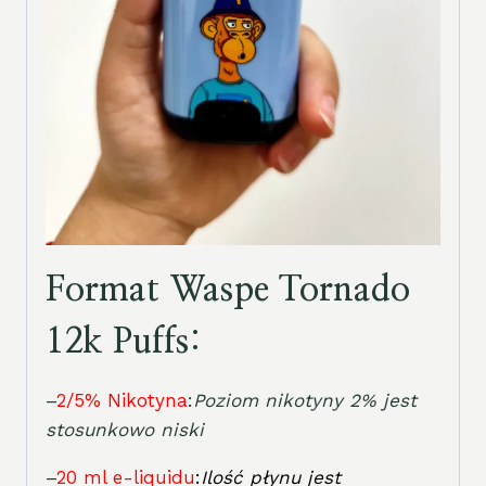
Format Waspe Tornado
12k Puffs:
–
2/5% Nikotyna
:
Poziom nikotyny 2% jest
stosunkowo niski
–
20 ml e-liquidu
:
Ilość płynu jest