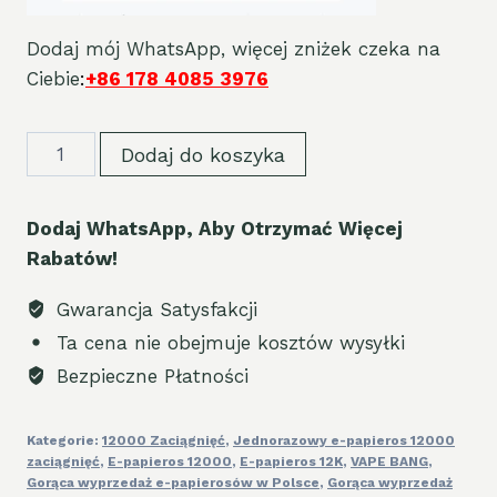
Dodaj mój WhatsApp, więcej zniżek czeka na
Ciebie
:
+86 178 4085 3976
Waspe
Dodaj do koszyka
Digital
12K
Dodaj WhatsApp, Aby Otrzymać Więcej
Puffs
Rabatów!
Wholesale
Price
Gwarancja Satysfakcji
Discount
Ta cena nie obejmuje kosztów wysyłki
Vapes
Bezpieczne Płatności
quantity
Kategorie:
12000 Zaciągnięć
,
Jednorazowy e-papieros 12000
zaciągnięć
,
E-papieros 12000
,
E-papieros 12K
,
VAPE BANG
,
Gorąca wyprzedaż e-papierosów w Polsce
,
Gorąca wyprzedaż