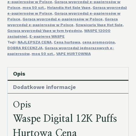
e-papierosów w Polsce
,
Gorąca wyprzedaż e-papierosów w
Polsce
,
moq 50 szt.
,
Holandia Hot Sale Vape
,
Gorąca wyprzedaż
e-papierosów w Polsce
,
Gorąca wyprzedaż e-papierosów w
Polsce
,
Gorąca wyprzedaż e-papierosów w Polsce
,
Gorąca
wyprzedaż e-papierosów w Polsce
,
Szwajcaria Vape Hot Sale
,
Gorąca wyprzedaż Vape w tym tygodniu
,
WASPE 12000
zaciągnięć
,
E-papieros WASPE
Tagi:
NAJLEPSZA CENA
,
Cena hurtowa
,
cena promocyjna
,
DOBRA RECENZJA
,
Gorąca wyprzedaż jednorazowych e-
papierosów
,
moq 50 szt.
,
VAPE HURTOWNIA
Opis
Dodatkowe informacje
Opis
Waspe Digital 12K Puffs
Hurtowa Cena