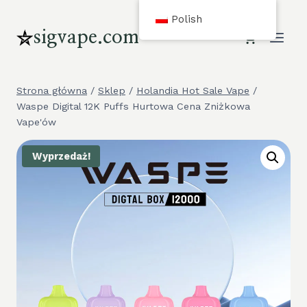
Przejdź
Polish
do
sigvape.com
treści
Strona główna
/
Sklep
/
Holandia Hot Sale Vape
/
Waspe Digital 12K Puffs Hurtowa Cena Zniżkowa
Vape'ów
Wyprzedaż!