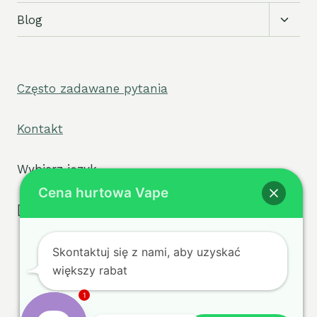
Przełą
Blog
podm
Często zadawane pytania
Kontakt
Wybierz język
Cena hurtowa Vape
[widget tpe="select2/tpw_select2.php"]
Skontaktuj się z nami, aby uzyskać
większy rabat
Warunki
Polityka
© 2026 sigvape.com -
1
prywatności
Polityka
WordPress Theme by