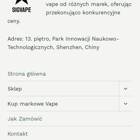
vape od różnych marek, oferując
przekonująco konkurencyjne
ceny.
Adres: 13. piętro, Park Innowacji Naukowo-
Technologicznych, Shenzhen, Chiny
Strona główna
Przełą
Sklep
podm
Przełą
Kup markowe Vape
podm
Jak Zamówić
Kontakt