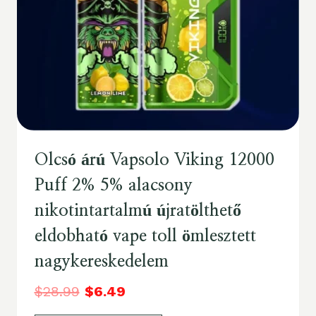
Olcsó árú Vapsolo Viking 12000
Puff 2% 5% alacsony
nikotintartalmú újratölthető
eldobható vape toll ömlesztett
nagykereskedelem
$
28.99
$
6.49