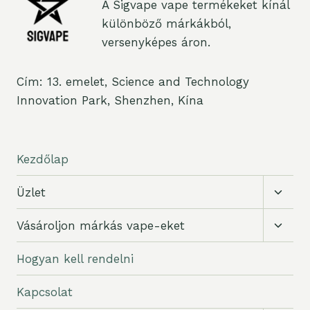
A Sigvape vape termékeket kínál
különböző márkákból,
versenyképes áron.
Cím: 13. emelet, Science and Technology
Innovation Park, Shenzhen, Kína
Kezdőlap
Gyer
Üzlet
váltás
Gyer
Vásároljon márkás vape-eket
váltás
Hogyan kell rendelni
Kapcsolat