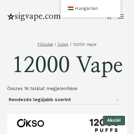
Ugrás
Hungarian
a
sigvape.com
tartalomra
Főoldal
/
Üzlet
/
12000 Vape
12000 Vape
Összes 16 találat megjelenítése
Akció!