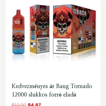
Kedvezményes ár Bang Tornado
12000 slukkos forró eladó
$
13.00
$
4.87