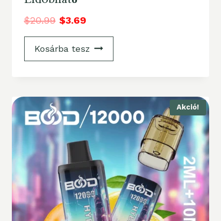
$
20.99
$
3.69
Kosárba tesz
Akció!