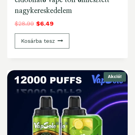
eldobható vape toll ömlesztett
nagykereskedelem
$
28.99
$
6.49
Kosárba tesz
Akció!