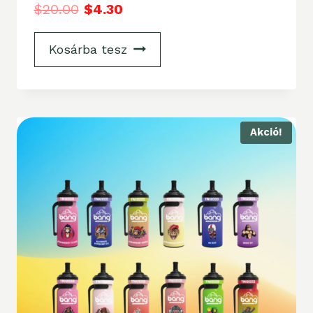
$
20.00
$
4.30
Kosárba tesz
Akció!