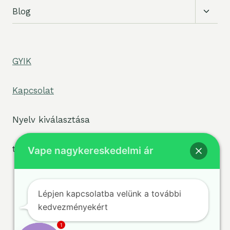
Gyer
Blog
váltás
GYIK
Kapcsolat
Nyelv kiválasztása
tpe widget="select2/tpw_select2.php"
Vape nagykereskedelmi ár
Lépjen kapcsolatba velünk a további
kedvezményekért
Feltételek
© 2026 sigvape.com -
Adatvédelmi
WordPress téma:
1