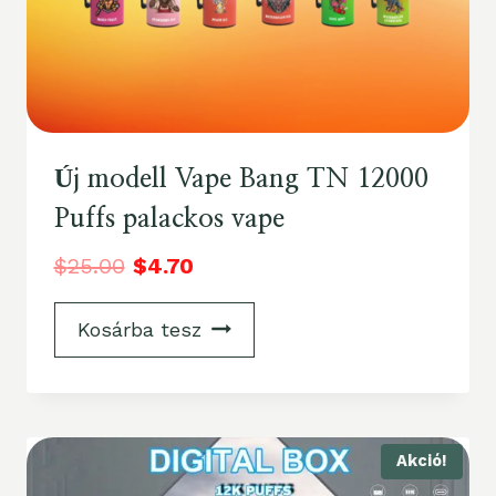
Új modell Vape Bang TN 12000
Puffs palackos vape
$
25.00
$
4.70
Kosárba tesz
Akció!