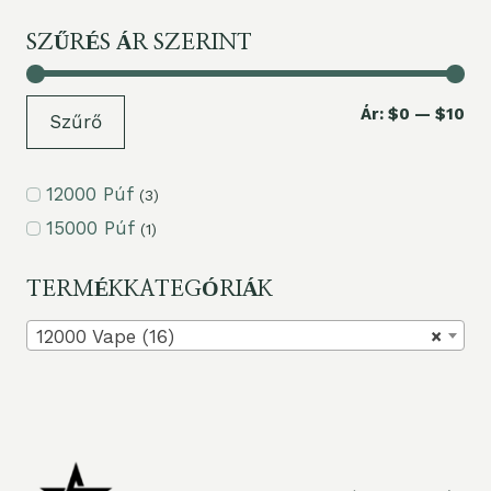
SZŰRÉS ÁR SZERINT
Min
Ma
Ár:
$0
—
$10
Szűrő
ár
ár
12000 Púf
(3)
15000 Púf
(1)
TERMÉKKATEGÓRIÁK
12000 Vape (16)
×