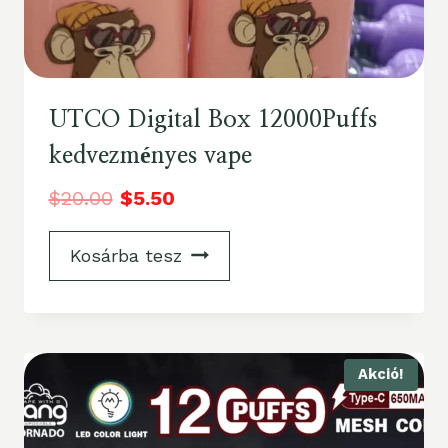
UTCO Digital Box 12000Puffs
kedvezményes vape
$
20.00
$
5.50
Kosárba tesz
Akció!