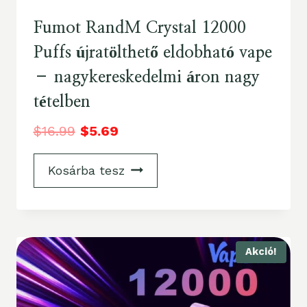
Fumot RandM Crystal 12000
Puffs újratölthető eldobható vape
– nagykereskedelmi áron nagy
tételben
$
16.99
$
5.69
Kosárba tesz
Akció!