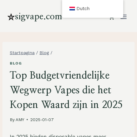
Overslaan
Dutch
en
sigvape.com
naar
inhoud
gaan
Startpagina
/
Blog
/
BLOG
Top Budgetvriendelijke
Wegwerp Vapes die het
Kopen Waard zijn in 2025
By
AMY
2025-01-07
In 2025 bieden disposable vapes meer