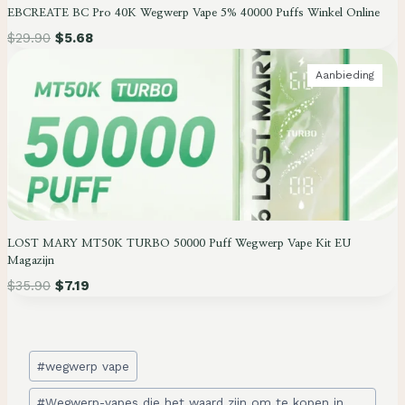
EBCREATE BC Pro 40K Wegwerp Vape 5% 40000 Puffs Winkel Online
E
U
$
29.90
$
5.68
I
T
P
Aanbieding
V
R
E
O
R
D
K
U
O
C
O
T
P
I
N
D
LOST MARY MT50K TURBO 50000 Puff Wegwerp Vape Kit EU
E
Magazijn
U
I
$
35.90
$
7.19
T
V
E
R
Bericht
#
wegwerp vape
K
Labels:
O
O
#
Wegwerp-vapes die het waard zijn om te kopen in