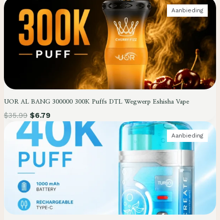
V
P
Aanbieding
E
R
R
O
K
D
O
U
O
C
P
T
I
N
D
UOR AL BANG 300000 300K Puffs DTL Wegwerp Eshisha Vape
E
U
$
35.99
$
6.79
I
T
P
Aanbieding
V
R
E
O
R
D
K
U
O
C
O
T
P
I
N
D