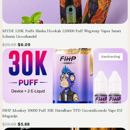
C
T
I
N
D
MYDE 120K Puffs Shisha Hookah 120000 Puff Wegwerp Vapes Smart
E
Scherm Groothandel
U
I
$
29.99
$
6.09
T
V
P
Aanbieding
E
R
R
O
K
D
O
U
O
C
P
T
I
N
D
FIHP Monkey 30000 Puff 30K Navulbare TPD Gecertificeerde Vape EU
E
Magazijn
U
I
$
29.99
$
5.88
T