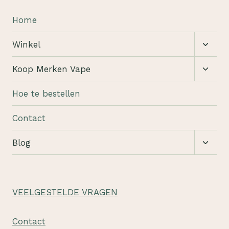
Home
Subm
Winkel
schak
Subm
Koop Merken Vape
schak
Hoe te bestellen
Contact
Subm
Blog
schak
VEELGESTELDE VRAGEN
Contact