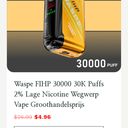
Waspe FIHP 30000 30K Puffs
2% Lage Nicotine Wegwerp
Vape Groothandelsprijs
$
26.99
$
4.96