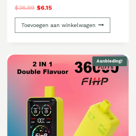
$
36.99
$
6.15
Toevoegen aan winkelwagen
Aanbieding!