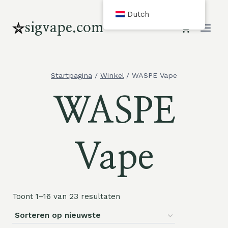
Overslaan
Dutch
en
sigvape.com
naar
inhoud
gaan
Startpagina
/
Winkel
/
WASPE Vape
WASPE
Vape
Toont 1–16 van 23 resultaten