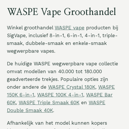
WASPE Vape Groothandel
Winkel groothandel
WASPE vape
producten bij
SigVape, inclusief 8-in-1, 6-in-1, 4-in-1, triple-
smaak, dubbele-smaak en enkele-smaak
wegwerpbare vapes.
De huidige WASPE wegwerpbare vape collectie
omvat modellen van 40.000 tot 180.000
geadverteerde trekjes. Populaire opties zijn
onder andere de
WASPE Crystal 180K
,
WASPE
150K 6-in-1
,
WASPE 100K 4-in-1
,
WASPE Bar
60K
,
WASPE Triple Smaak 60K
en
WASPE
Double Smaak 40K
.
Afhankelijk van het model kunnen kopers