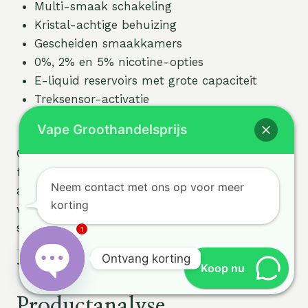
Multi-smaak schakeling
Kristal-achtige behuizing
Gescheiden smaakkamers
0%, 2% en 5% nicotine-opties
E-liquid reservoirs met grote capaciteit
Treksensor-activatie
Compacte display-doos verpakking
Vape Groothandelsprijs
Geadverteerde puff-aantallen zijn
fabrieksratings. Eigen gebruik kan variëren
Neem contact met ons op voor meer
afhankelijk van puffduur, batterijoutput,
korting
weerstand van de coil, frequentie van
smaakkeuze en individuele vapegewoonten.
1
Ontvang korting
Koop nu
WASPE Vape
Open
Productanalyse