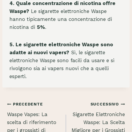
e
4. Quale concentrazione di nicotina offre
C
Waspe?
Le sigarette elettroniche Waspe
h
hanno tipicamente una concentrazione di
e
nicotina di
5%
.
a
p
5. Le sigarette elettroniche Waspe sono
S
adatte ai nuovi vapers?
Sì, le sigarette
m
elettroniche Waspe sono facili da usare e si
a
rivolgono sia ai vapers nuovi che a quelli
r
esperti.
t
V
a
Navigazione
PRECEDENTE
SUCCESSIVO
p
e
Waspe Vapes: La
Sigarette Elettroniche
articoli
s
scelta di riferimento
Waspe: La Scelta
B
per i grossisti di
Migliore per i Grossisti