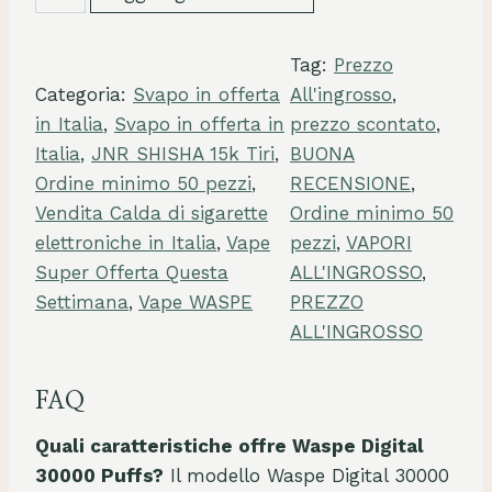
a
s
Tag:
Prezzo
p
Categoria:
Svapo in offerta
All'ingrosso
, 
e
in Italia
, 
Svapo in offerta in
prezzo scontato
, 
V
Italia
, 
JNR SHISHA 15k Tiri
, 
BUONA
a
Ordine minimo 50 pezzi
, 
RECENSIONE
, 
p
Vendita Calda di sigarette
Ordine minimo 50
e
elettroniche in Italia
, 
Vape
pezzi
, 
VAPORI
s
Super Offerta Questa
ALL'INGROSSO
, 
2
Settimana
, 
Vape WASPE
PREZZO
5
ALL'INGROSSO
0
0
0
FAQ
P
Quali caratteristiche offre Waspe Digital
u
30000 Puffs?
Il modello Waspe Digital 30000
f