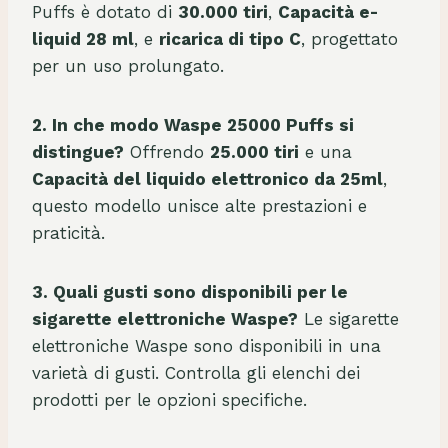
Puffs è dotato di
30.000 tiri
,
Capacità e-
f
liquid 28 ml
, e
ricarica di tipo C
, progettato
s
per un uso prolungato.
A
I
2. In che modo Waspe 25000 Puffs si
v
distingue?
Offrendo
25.000 tiri
e una
i
Capacità del liquido elettronico da 25ml
,
o
questo modello unisce alte prestazioni e
u
praticità.
B
u
l
3. Quali gusti sono disponibili per le
k
sigarette elettroniche Waspe?
Le sigarette
P
elettroniche Waspe sono disponibili in una
r
varietà di gusti. Controlla gli elenchi dei
i
prodotti per le opzioni specifiche.
c