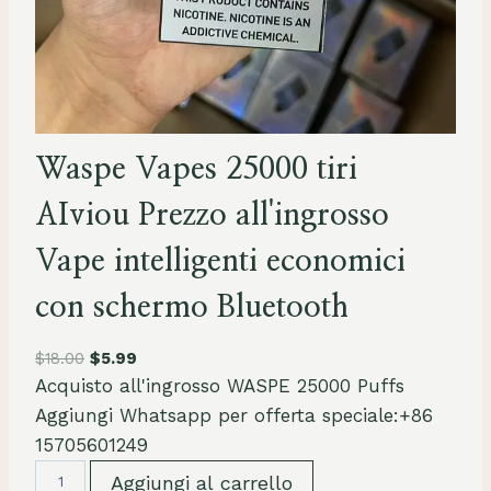
Waspe Vapes 25000 tiri
AIviou Prezzo all'ingrosso
Vape intelligenti economici
con schermo Bluetooth
$
18.00
$
5.99
Acquisto all'ingrosso WASPE 25000 Puffs
Aggiungi Whatsapp per offerta speciale:+86
15705601249
W
Aggiungi al carrello