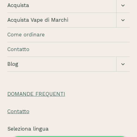
Attiva
Acquista
sotto
Attiva
Acquista Vape di Marchi
sotto
Come ordinare
Contatto
Attiva
Blog
sotto
DOMANDE FREQUENTI
Contatto
Seleziona lingua