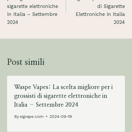
l
sigarette elettroniche
di Sigarette
u
in Italia – Settembre
Elettroniche in Italia
e
2024
2024
t
e
e
t
h
Post simili
S
c
r
Waspe Vapes: La scelta migliore per i
e
grossisti di sigarette elettroniche in
e
Italia – Settembre 2024
n
q
By
sigvape.com
2024-09-19
u