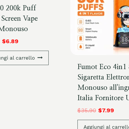
0 200k Puff
 Screen Vape
Monouso
$
6.89
ngi al carrello
Fumot Eco 4in1
Sigaretta Elettro
Monouso all'ing
Italia Fornitore 
$
35.90
$
7.99
Aggiungi al carrell