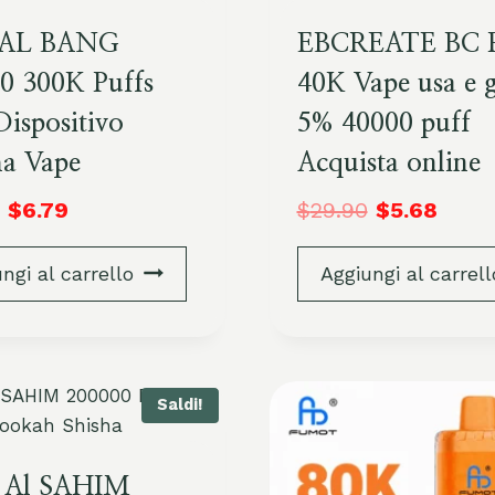
AL BANG
EBCREATE BC 
0 300K Puffs
40K Vape usa e g
ispositivo
5% 40000 puff
ha Vape
Acquista online
$
6.79
$
29.90
$
5.68
ngi al carrello
Aggiungi al carrell
Saldi!
 Al SAHIM