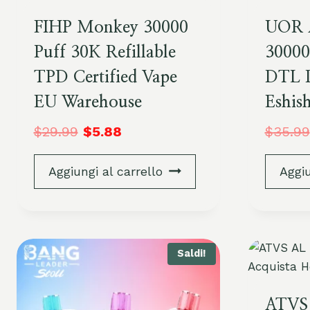
FIHP Monkey 30000
UOR 
Puff 30K Refillable
30000
TPD Certified Vape
DTL D
EU Warehouse
Eshis
$
29.99
$
5.88
$
35.99
Aggiungi al carrello
Aggiu
Saldi!
ATVS