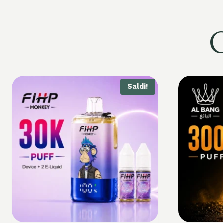
C
Saldi!