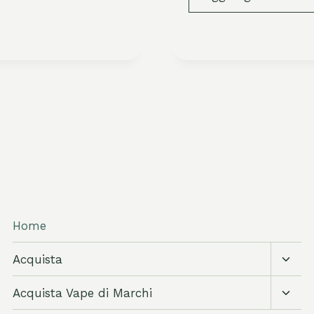
Home
Attiva
Acquista
sott
Attiva
Acquista Vape di Marchi
sott