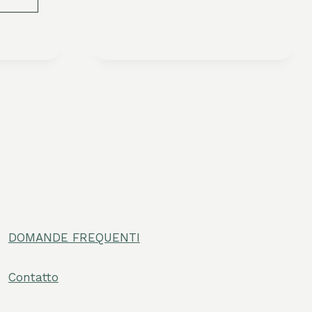
DOMANDE FREQUENTI
/disattiva
omenu
Contatto
/disattiva
omenu