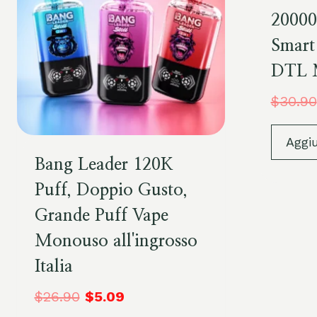
20000
Smart
DTL 
$
30.90
Aggiu
Bang Leader 120K
Puff, Doppio Gusto,
Grande Puff Vape
Monouso all'ingrosso
Italia
$
26.90
$
5.09