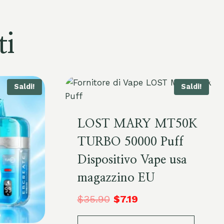
ti
Saldi!
Saldi!
LOST MARY MT50K
TURBO 50000 Puff
Dispositivo Vape usa
magazzino EU
$
35.90
$
7.19