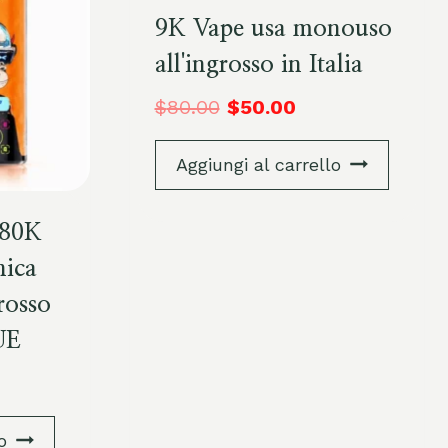
9K Vape usa monouso
all'ingrosso in Italia
$
80.00
$
50.00
Aggiungi al carrello
 80K
nica
rosso
UE
o