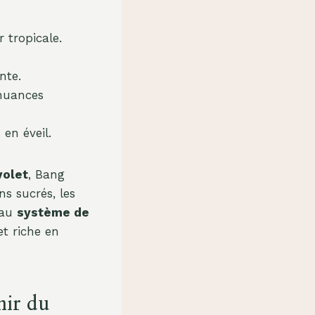
 tropicale.
nte.
nuances
en éveil.
volet
, Bang
ns sucrés, les
 au
système de
et riche en
nir du