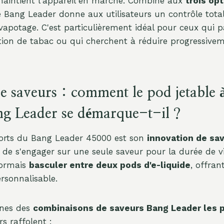
aintient l'appareil en marche. Combiné aux
trois op
le Bang Leader donne aux utilisateurs un contrôle total 
 vapotage. C'est particulièrement idéal pour ceux qui 
on de tabac ou qui cherchent à réduire progressivem
de saveurs : comment le pod jetable 
ng Leader se démarque-t-il ?
forts du Bang Leader 45000 est son
innovation de sa
u de s'engager sur une seule saveur pour la durée de vi
sormais
basculer entre deux pods d'e-liquide
, offran
rsonnalisable.
unes des
combinaisons de saveurs Bang Leader les p
s raffolent :