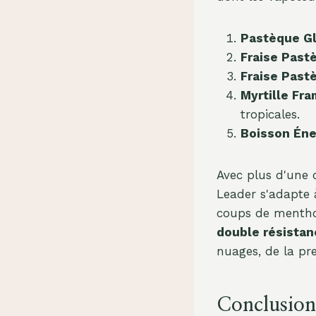
Pastèque G
Fraise Past
Fraise Past
Myrtille Fr
tropicales.
Boisson Éne
Avec plus d'une
Leader s'adapte à
coups de menthol
double résistan
nuages, de la pre
Conclusion 