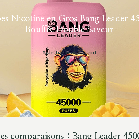
es Nicotine en Gros Bang Leader 4
Bouffée Double Saveur
Achetez maintenant
ales comparaisons : Bang Leader 450