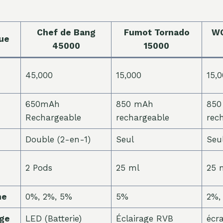
Chef de Bang
Fumot Tornado
WG
que
45000
15000
45,000
15,000
15,
650mAh
850 mAh
850
Rechargeable
rechargeable
rec
Double (2-en-1)
Seul
Seu
2 Pods
25 ml
25 
ne
0%, 2%, 5%
5%
2%,
age
LED (Batterie)
Éclairage RVB
écra