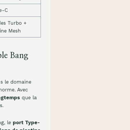
e-C
es Turbo +
ine Mesh
ble Bang
ns le domaine
a norme. Avec
ongtemps
que la
s.
ng, le
port Type-