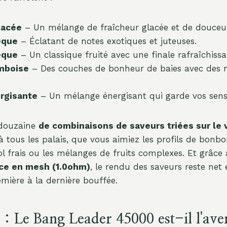
lacée
– Un mélange de fraîcheur glacée et de douceur
èque
– Éclatant de notes exotiques et juteuses.
èque
– Un classique fruité avec une finale rafraîchissa
amboise
– Des couches de bonheur de baies avec des 
rgisante
– Un mélange énergisant qui garde vos sens 
 douzaine
de combinaisons de saveurs triées sur le 
 tous les palais, que vous aimiez les profils de bonbo
 frais ou les mélanges de fruits complexes. Et grâce
ce en mesh (1.0ohm)
, le rendu des saveurs reste net 
mière à la dernière bouffée.
: Le Bang Leader 45000 est-il l'ave