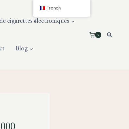
French
e cigarettes électroniques
0
ct
Blog
5000