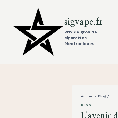
Aller
au
contenu
sigvape.fr
Prix de gros de
cigarettes
électroniques
Accueil
/
Blog
/
BLOG
L'avenir 