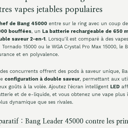
tres vapes jetables populaires
hef de Bang 45000
entre sur le ring avec un coup de
000 bouffées
, un
La batterie rechargeable de 650 
uble saveur 2-en-1
. Lorsqu'il est comparé à des vap
Tornado 15000 ou le WGA Crystal Pro Max 15000, le 
rance et en polyvalence.
 des concurrents offrent des pods à saveur unique, B
ne
configuration à double saveur
, permettant aux uti
ux goûts à la volée. Ajoutez l'écran intelligent
LED
aff
tterie et de e-liquide, et vous obtenez une vape plus i
plus dynamique que ses rivales.
aratif : Bang Leader 45000 contre les pri