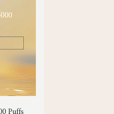
5000
00 Puffs