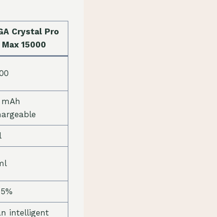
A Crystal Pro
Max 15000
000
 mAh
hargeable
l
ml
 5%
n intelligent