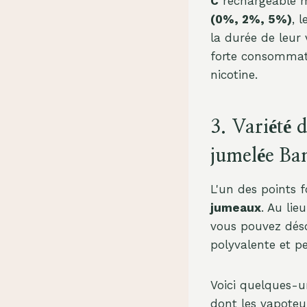
C
rechargeable m
(0%, 2%, 5%)
, 
la durée de leur
forte consommati
nicotine.
3. Variété 
jumelée Ba
L'un des points 
jumeaux
. Au lie
vous pouvez dé
polyvalente et pe
Voici quelques-
dont les vapoteur