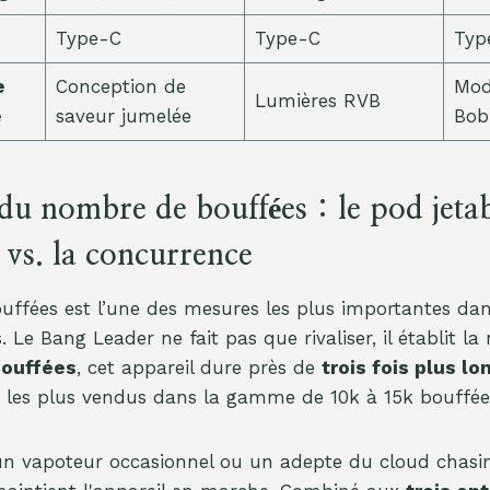
Type-C
Type-C
Typ
e
Conception de
Mod
Lumières RVB
e
saveur jumelée
Bob
du nombre de bouffées : le pod jeta
 vs. la concurrence
ffées est l’une des mesures les plus importantes da
. Le Bang Leader ne fait pas que rivaliser, il établit l
bouffées
, cet appareil dure près de
trois fois plus l
 les plus vendus dans la gamme de 10k à 15k bouffée
n vapoteur occasionnel ou un adepte du cloud chasi