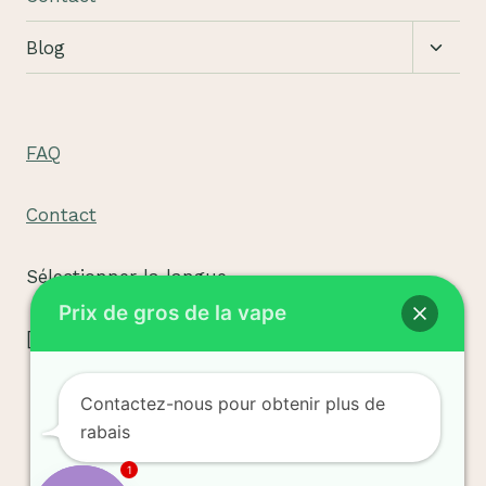
Bascu
Blog
le
sous-
menu
FAQ
Contact
Sélectionner la langue
Prix de gros de la vape
[tpe widget="select2/tpw_select2.php"]
Contactez-nous pour obtenir plus de
rabais
Conditions
Politique de
© 2026 sigvape.com
1