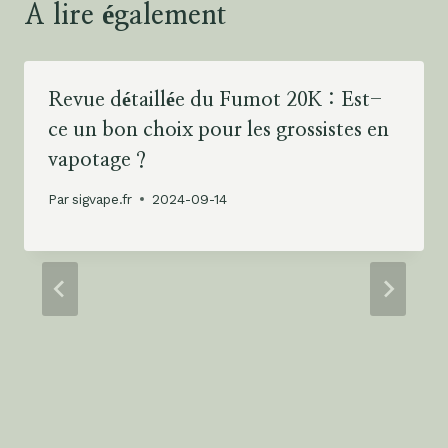
A lire également
V
a
p
e
Revue détaillée du Fumot 20K : Est-
s
ce un bon choix pour les grossistes en
vapotage ?
Par
sigvape.fr
2024-09-14