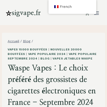
Aller
French
au
sigvape.fr
contenu
Accueil
/
Blog
/
VAPES 15000 BOUFFÉES
|
NOUVELLES 20000
BOUFFÉES
|
VAPE POPULAIRE 2024
|
VAPE POPULAIRE
SEPTEMBRE 2024
|
BLOG
|
VAPES JETABLES WASPE
Waspe Vapes : Le choix
préféré des grossistes de
cigarettes électroniques en
France - Septembre 2024