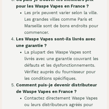
0
pour les Waspe Vapes en France ?
P
Les prix peuvent varier selon la ville.
u
Les grandes villes comme Paris et
f
Marseille sont de bons endroits pour
f
commencer.
s
Les Waspe Vapes sont-ils livrés avec
F
une garantie ?
I
La plupart des Waspe Vapes sont
H
livrés avec une garantie couvrant les
P
défauts et les dysfonctionnements.
B
Vérifiez auprès du fournisseur pour
u
les conditions spécifiques.
l
Comment puis-je devenir distributeur
k
de Waspe Vapes en France ?
S
Contactez directement Waspe Vapes
u
ou leurs distributeurs agréés pour