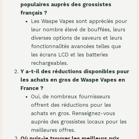
é
populaires auprès des grossistes
d
français ?
e
Les Waspe Vapes sont appréciés pour
W
leur nombre élevé de bouffées, leurs
a
diverses options de saveurs et leurs
s
fonctionnalités avancées telles que
p
les écrans LCD et les batteries
e
rechargeables.
V
Y a-t-il des réductions disponibles pour
a
les achats en gros de Waspe Vapes en
p
France ?
e
Oui, de nombreux fournisseurs
s
offrent des réductions pour les
3
achats en gros. Renseignez-vous
0
auprès des grossistes locaux pour les
0
meilleures offres.
0
Où puis-je trouver les meilleurs prix