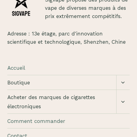
vape de diverses marques à des
prix extrêmement compétitifs.
Adresse : 13e étage, parc d'innovation
scientifique et technologique, Shenzhen, Chine
Accueil
Bascu
Boutique
le
sous-
Bascu
Acheter des marques de cigarettes
menu
le
électroniques
sous-
menu
Comment commander
Contact