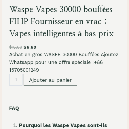
Waspe Vapes 30000 bouffées
FIHP Fournisseur en vrac :
Vapes intelligentes à bas prix
$
18.00
$
6.60
Achat en gros WASPE 30000 Bouffées Ajoutez
Whatsapp pour une offre spéciale :+86
15705601249
Q
Ajouter au panier
u
a
n
FAQ
t
i
t
Pourquoi les Waspe Vapes sont-ils