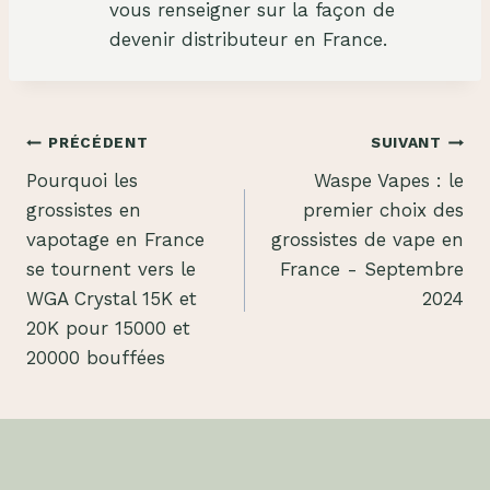
p
vous renseigner sur la façon de
p
devenir distributeur en France.
l
i
e
Navigation
PRÉCÉDENT
SUIVANT
r
Pourquoi les
Waspe Vapes : le
:
de
grossistes en
premier choix des
C
l’article
vapotage en France
grossistes de vape en
h
se tournent vers le
France - Septembre
e
WGA Crystal 15K et
2024
a
20K pour 15000 et
p
20000 bouffées
S
m
a
r
t