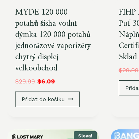
MYDE 120 000
FIHP
potahů šisha vodní
Puf 3
dýmka 120 000 potahů
Náplň
jednorázové vaporizéry
Certi
chytrý displej
Sklad
velkoobchod
$
29.99
$
29.99
$
6.09
Přida
Přidat do košíku
Sleva!