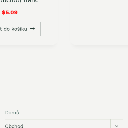
obchod Itálie
$
5.09
t do košíku
Domů
Přepn
Obchod