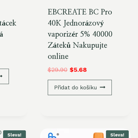
EBCREATE BC Pro
tácek
40K Jednorázový
á
vaporizér 5% 40000
Záteků Nakupujte
online
$
29.90
$
5.68
Přidat do košíku
Sleva!
Sleva!