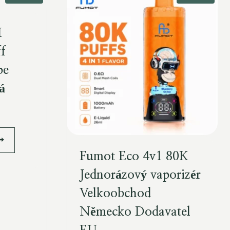
M
f
pe
á
Fumot Eco 4v1 80K
Jednorázový vaporizér
Velkoobchod
Německo Dodavatel