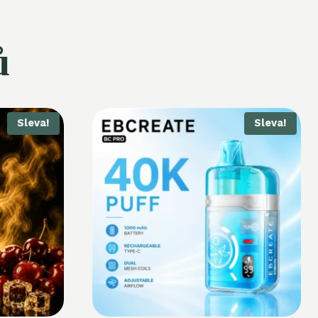
ů
Sleva!
Sleva!