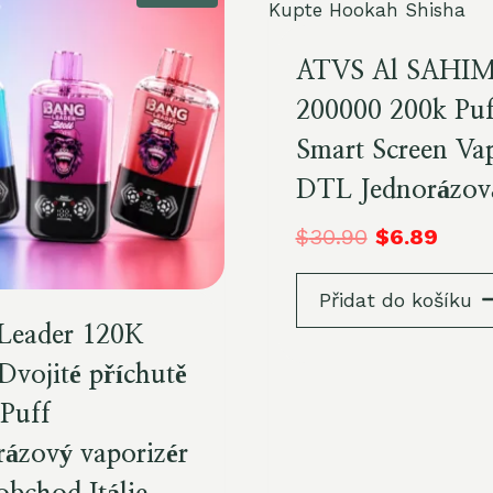
ATVS Al SAHI
200000 200k Puf
Smart Screen Va
DTL Jednorázov
$
30.90
$
6.89
Přidat do košíku
Leader 120K
Dvojité příchutě
 Puff
rázový vaporizér