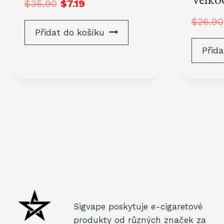
Velko
$
35.90
$
7.19
$
26.90
Přidat do košíku
Přida
Sigvape poskytuje e-cigaretové
produkty od různých značek za