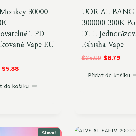
 Monkey 30000
UOR AL BANG
0K
300000 300K Po
ovatelné TPD
DTL Jednorázov
fikované Vape EU
Eshisha Vape
$
35.99
$
6.79
$
5.88
Přidat do košíku
t do košíku
Sleva!