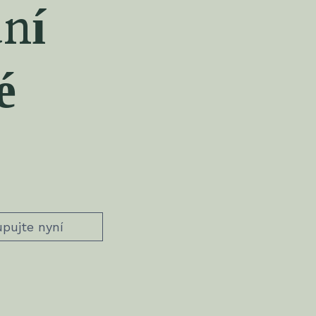
ní
é
pujte nyní