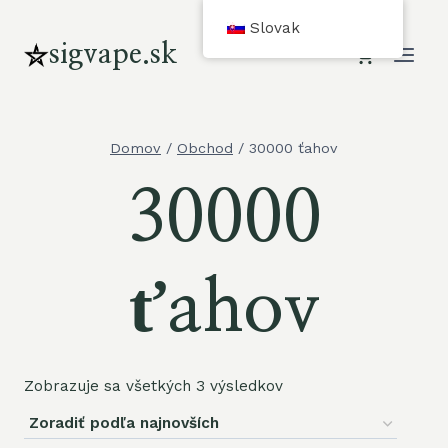
cURL
Slovak
Too
sigvape.sk
many
subrequests.
Domov
/
Obchod
/
30000 ťahov
30000
ťahov
Zobrazuje sa všetkých 3 výsledkov