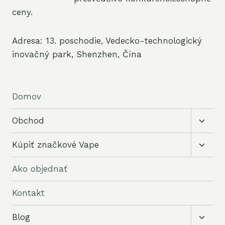
ceny.
Adresa: 13. poschodie, Vedecko-technologický
inovačný park, Shenzhen, Čína
Domov
Prepín
Obchod
podra
menu
Prepín
Kúpiť značkové Vape
podra
menu
Ako objednať
Kontakt
Prepín
Blog