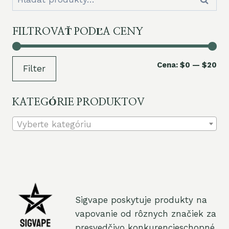
Hľadať
FILTROVAŤ PODĽA CENY
Mi
Ma
Cena:
$0
—
$20
Filter
ce
ce
KATEGÓRIE PRODUKTOV
Vyberte kategóriu
Sigvape poskytuje produkty na
vapovanie od rôznych značiek za
presvedčivo konkurencieschopné