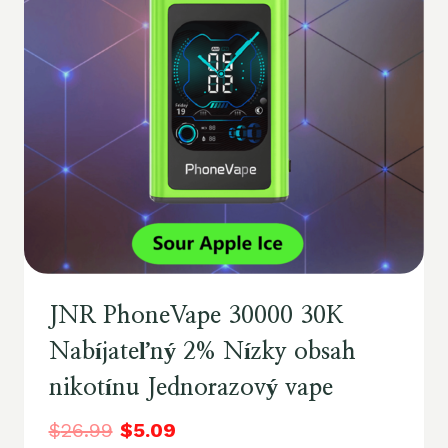
JNR PhoneVape 30000 30K
Nabíjateľný 2% Nízky obsah
nikotínu Jednorazový vape
$
26.99
$
5.09