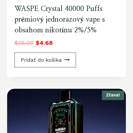
WASPE Crystal 40000 Puffs
prémiový jednorazový vape s
obsahom nikotínu 2%/5%
$
25.00
$
4.68
Pridať do košíka
Zľava!