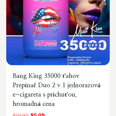
Bang King 35000 ťahov
Prepínač Duo 2 v 1 jednorazová
e-cigareta s príchuťou,
hromadná cena
$
19.99
$
5.09