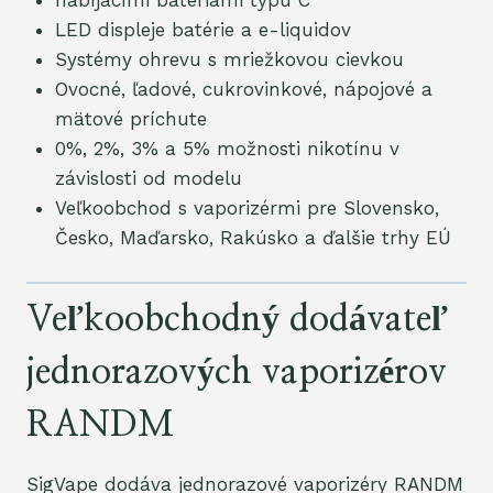
nabíjacími batériami typu C
LED displeje batérie a e-liquidov
Systémy ohrevu s mriežkovou cievkou
Ovocné, ľadové, cukrovinkové, nápojové a
mätové príchute
0%, 2%, 3% a 5% možnosti nikotínu v
závislosti od modelu
Veľkoobchod s vaporizérmi pre Slovensko,
Česko, Maďarsko, Rakúsko a ďalšie trhy EÚ
Veľkoobchodný dodávateľ
jednorazových vaporizérov
RANDM
SigVape dodáva jednorazové vaporizéry RANDM