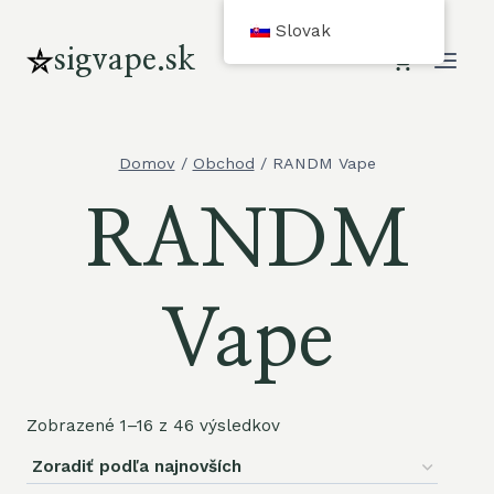
cURL
Slovak
Too
sigvape.sk
many
subrequests.
Domov
/
Obchod
/
RANDM Vape
RANDM
Vape
Zobrazené 1–16 z 46 výsledkov