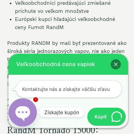
Veľkoobchodníci predávajúci zmiešané
príchute vo veľkom množstve
Európski kupci hľadajúci veľkoobchodné
ceny Fumot RandM
Produkty RANDM by mali byť prezentované ako
široká séria jednorazových vapov, nie ako jeden
typ zariadenia. Niektoré modely sa zameriavajú
Veľkoobchodná cena vapiek
na veľký výber príchutí, iné na displej a niektoré
používajú osvetlenie reagujúce na hudbu na
zvýšenie atraktívnosti pre predajcov.
Kontaktujte nás a získajte väčšiu zľavu
1
Zvýraznené produkty
Získajte kupón
RANDM Vape
Kúpiť
Otvoriť
RandM Tornado 15000:
chat