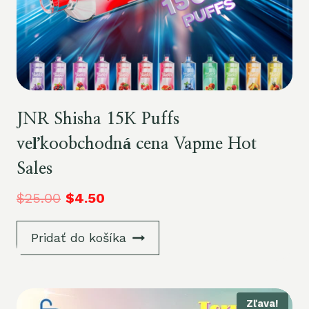
JNR Shisha 15K Puffs
veľkoobchodná cena Vapme Hot
Sales
$
25.00
$
4.50
Pridať do košíka
Zľava!