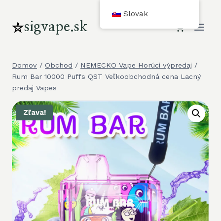
cURL
Slovak
Too
sigvape.sk
many
subrequests.
Domov
/
Obchod
/
NEMECKO Vape Horúci výpredaj
/
Rum Bar 10000 Puffs QST Veľkoobchodná cena Lacný
predaj Vapes
Zľava!