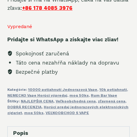
zľava
:
+86 178 4085 3976
Vypredané
Pridajte si WhatsApp a získajte viac zliav!
Spokojnosť zaručená
Táto cena nezahŕňa náklady na dopravu
Bezpečné platby
Kategórie:
10000 potiahnutí Jednorazová Vape
,
10k potiahnutí
,
NEMECKO Vape Horúci výpredaj
,
moq 50ks
,
Rum Bar Vape
Štítky:
NAJLEPŠIA CENA
,
Veľkoobchodná cena
,
zľavnená cena
,
DOBRÁ RECENZIA
,
Horúci predaj jednorazových elektronických
cigariet
,
moq 50ks
,
VEĽKOOBCHOD S VAPE
Popis