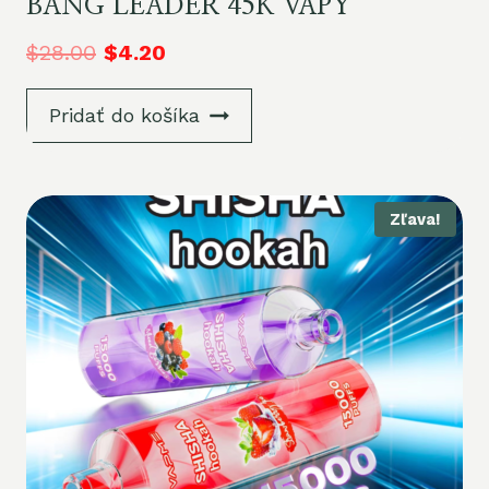
BANG LEADER 45K VAPY
$
28.00
$
4.20
Pridať do košíka
Zľava!