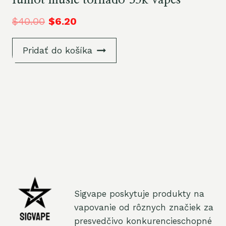
fumot music tornado 35k vapes
$
40.00
$
6.20
Pridať do košíka
Sigvape poskytuje produkty na
vapovanie od rôznych značiek za
presvedčivo konkurencieschopné