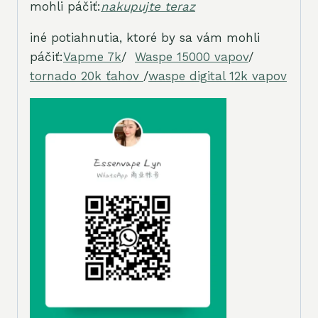
mohli páčiť:
nakupujte teraz
iné potiahnutia, ktoré by sa vám mohli
páčiť:
Vapme 7k
/
Waspe 15000 vapov
/
tornado 20k ťahov
/
waspe digital 12k vapov