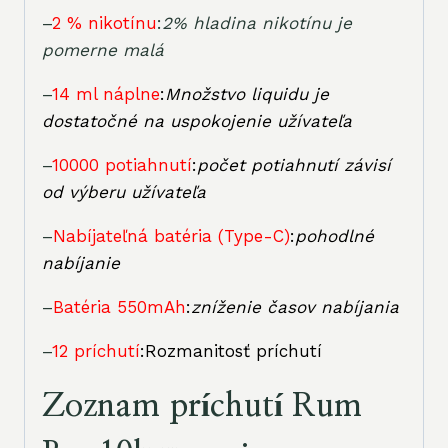
–
2 % nikotínu
:
2% hladina nikotínu je
pomerne malá
–
14 ml náplne
:
Množstvo liquidu je
dostatočné na uspokojenie užívateľa
–
10000 potiahnutí
:
počet potiahnutí závisí
od výberu užívateľa
–
Nabíjateľná batéria (Type-C)
:
pohodlné
nabíjanie
–
Batéria 550mAh
:
zníženie časov nabíjania
–
12 príchutí
:Rozmanitosť príchutí
Zoznam príchutí Rum