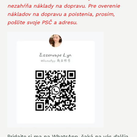
nezahŕňa náklady na dopravu. Pre overenie
nákladov na dopravu a poistenia, prosím,
pošlite svoje PSČ a adresu.
Pridajte si ma na WhatsApp, čaká na vás ďalšia