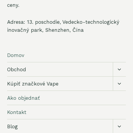
ceny.
Adresa: 13. poschodie, Vedecko-technologický
inovačný park, Shenzhen, Čína
Domov
Prepín
Obchod
podra
menu
Prepín
Kúpiť značkové Vape
podra
menu
Ako objednať
Kontakt
Prepín
Blog
podra