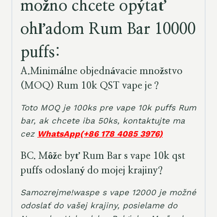
možno chcete opýtať
ohľadom Rum Bar 10000
puffs:
A.
Minimálne objednávacie množstvo
(MOQ) Rum 10k QST vape je
？
Toto MOQ je 100ks pre vape 10k puffs Rum
bar, ak chcete iba 50ks, kontaktujte ma
cez
WhatsApp(+86 178 4085 3976)
B
C. Môže byť Rum Bar s vape 10k qst
puffs odoslaný do mojej krajiny?
Samozrejme!waspe s vape 12000 je možné
odoslať do vašej krajiny, posielame do