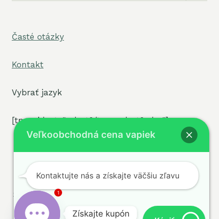
menu
Časté otázky
Kontakt
Vybrať jazyk
[tpe widget="select2/tpw_select2.php"]
Veľkoobchodná cena vapiek
Kontaktujte nás a získajte väčšiu zľavu
Podmienky
Zásady
© 2026
ochrany osobných údajov
sigvape.com -
1
Zásady používania
WordPress Téma
Získajte kupón