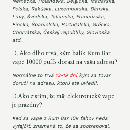
Nemecka, Holandska, Belgicka, Maďarska,
Poľska, Rakúska, Luxemburska, Dánska,
Litvy, Švédska, Talianska, Francúzska,
Fínska, Španielska, Portugalska, Grécka,
Chorvátska, Českej republiky, Slovinska
atď.
D. Ako dlho trvá, kým balík Rum Bar
vape 10000 puffs dorazí na vašu adresu?
Normálne to trvá
13-19 dní
kým sa tovar
doručí na adresu, ktorú ste uviedli.
D.Ako zistím, že môj elektronický vape
je prázdny?
Keď sa vape z Rum Bar 10k ťahov nedá
vyfajčiť, znamená to, že sa spotreboval.