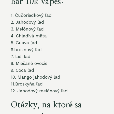
Bar 10k vapes:
1. Čučoriedkový ľad
2. Jahodový ľad
3. Melónový ľad
4. Chladivá mäta
5. Guava ľad
6.hroznový ľad
7. Liči ľad
8. Miešané ovocie
9. Coca ľad
10. Mango jahodový ľad
11.Broskyňa ľad
12. Jahodový melónový ľad
Otázky, na ktoré sa