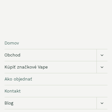
Domov
Prepí
Obchod
podr
menu
Prepí
Kúpiť značkové Vape
podr
menu
Ako objednať
Kontakt
Prepí
Blog
podr