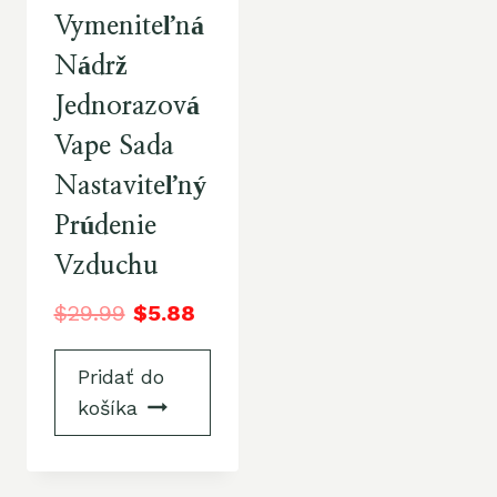
Vymeniteľná
Nádrž
Jednorazová
Vape Sada
Nastaviteľný
Prúdenie
Vzduchu
$
29.99
$
5.88
Pridať do
košíka