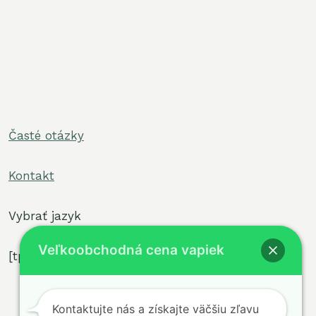
Časté otázky
nať
adené
Kontakt
nať
adené
Vybrať jazyk
Veľkoobchodná cena vapiek
[tpe widget="select2/tpw_select2.php"]
nať
adené
Kontaktujte nás a získajte väčšiu zľavu