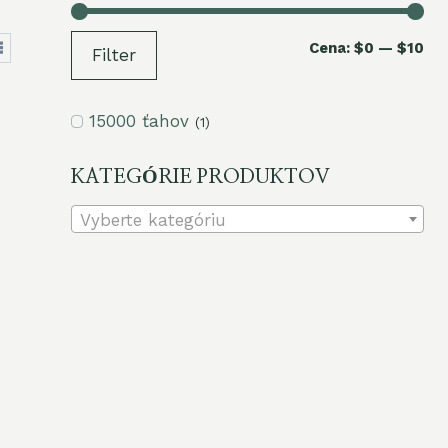
Mi
Ma
Cena:
$0
—
$10
Filter
ce
ce
15000 ťahov
(1)
KATEGÓRIE PRODUKTOV
Vyberte kategóriu