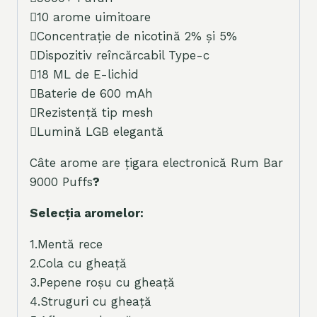
10 arome uimitoare
Concentrație de nicotină 2% și 5%
Dispozitiv reîncărcabil Type-c
18 ML de E-lichid
Baterie de 600 mAh
Rezistență tip mesh
Lumină LGB elegantă
Câte arome are țigara electronică Rum Bar
9000 Puffs
?
Selecția aromelor:
1.Mentă rece
2.Cola cu gheață
3.Pepene roșu cu gheață
4.Struguri cu gheață