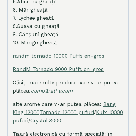
5.Afine cu gheață
6. Măr gheață
7. Lychee gheață
8.Guava cu gheață
9. Căpșuni gheață
10. Mango gheață
randm tornado 10000 Puffs en-gros
RandM Tornado 9000 Puffs en-gros
Găsiți mai multe produse care v-ar putea
plăcea:
cumpărați acum
alte arome care v-ar putea plăcea:
Bang
King 12000
,
Tornado 12000 pufuri
/
Kulx 10000
pufuri
/
Crystal 8000
Țigară electronică cu formă specială: în