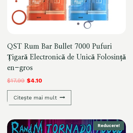
QST Rum Bar Bullet 7000 Pufuri
Țigară Electronică de Unică Folosință
en-gros
$
17.99
$
4.10
Citește mai mult
Reducere!