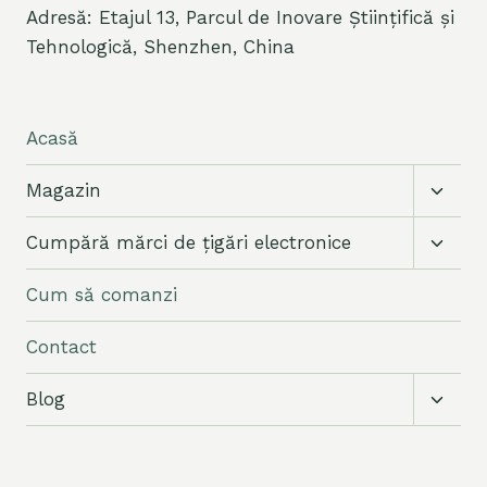
Adresă: Etajul 13, Parcul de Inovare Științifică și
Tehnologică, Shenzhen, China
Acasă
Comut
Magazin
meniu
copil
Comut
Cumpără mărci de țigări electronice
meniu
copil
Cum să comanzi
Contact
Comut
Blog
meniu
copil