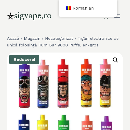
Sari
Romanian
la
sigvape.ro
conținut
Acasă
/
Magazin
/
Necategorizat
/
Țigări electronice de
unică folosință Rum Bar 9000 Puffs, en-gros
Reducere!