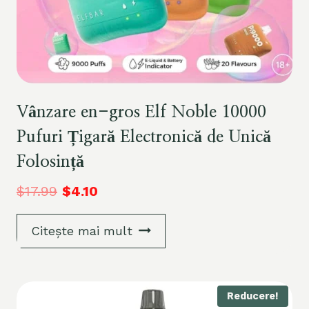
Vânzare en-gros Elf Noble 10000
Pufuri Țigară Electronică de Unică
Folosință
$
17.99
$
4.10
Citește mai mult
Reducere!