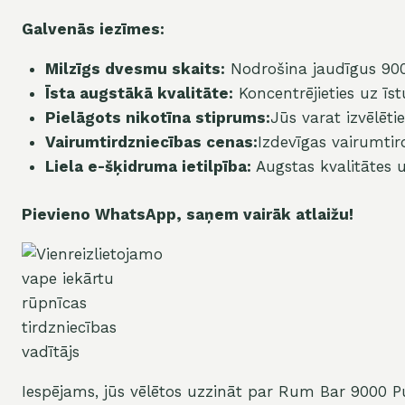
Galvenās iezīmes:
Milzīgs dvesmu skaits:
Nodrošina jaudīgus 900
Īsta augstākā kvalitāte:
Koncentrējieties uz īst
Pielāgots nikotīna stiprums:
Jūs varat izvēlēti
Vairumtirdzniecības cenas:
Izdevīgas vairumtir
Liela e-šķidruma ietilpība:
Augstas kvalitātes u
Pievieno WhatsApp, saņem vairāk atlaižu!
Iespējams, jūs vēlētos uzzināt par Rum Bar 9000 P