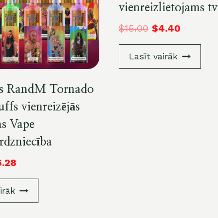
vienreizlietojams tv
$
15.00
$
4.40
Lasīt vairāk
ls RandM Tornado
ffs vienreizējās
as Vape
rdzniecība
6.28
irāk