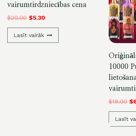
vairumtirdzniecības cena
$
20.00
$
5.30
Lasīt vairāk
Oriģinā
10000 Pu
lietošan
vairumti
$
18.00
$
Lasīt va