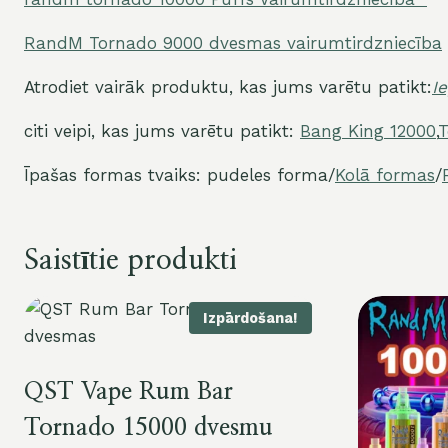
RandM Tornado 9000 dvesmas vairumtirdzniecība
Atrodiet vairāk produktu, kas jums varētu patikt:
I
citi veipi, kas jums varētu patikt:
Bang King 12000
,
T
Īpašas formas tvaiks: pudeles forma/
Kolā formas
/
Saistītie produkti
Izpārdošana!
QST Vape Rum Bar
Tornado 15000 dvesmu