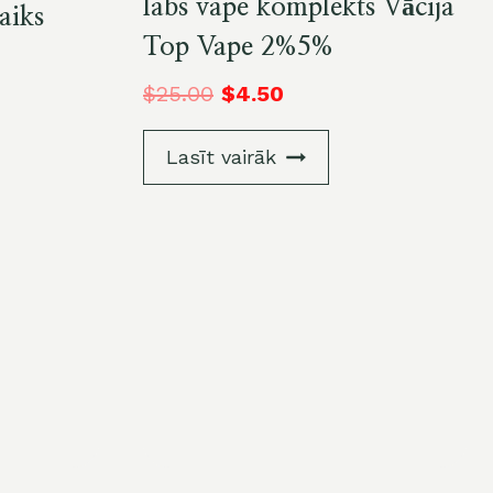
labs vape komplekts Vācija
aiks
Top Vape 2%5%
$
25.00
$
4.50
Lasīt vairāk