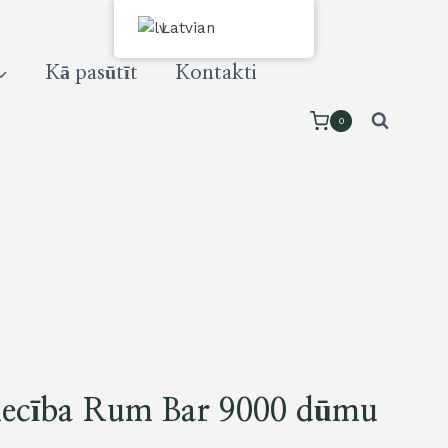
Latvian
Kā pasūtīt
Kontakti
0
iecība Rum Bar 9000 dūmu