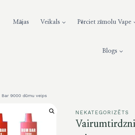
Mājas
Veikals
Pērciet zīmolu Vape
Blogs
m Bar 9000 dūmu veips
NEKATEGORIZĒTS
Vairumtirdzn