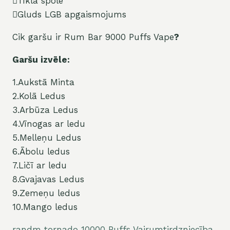
Tīkla spole
Gluds LGB apgaismojums
Cik garšu ir Rum Bar 9000 Puffs Vape
?
Garšu izvēle:
1.Aukstā Minta
2.Kolā Ledus
3.Arbūza Ledus
4.Vīnogas ar ledu
5.Melleņu Ledus
6.Ābolu ledus
7.Ličī ar ledu
8.Gvajavas Ledus
9.Zemeņu ledus
10.Mango ledus
randm tornado 10000 Puffs Vairumtirdzniecība