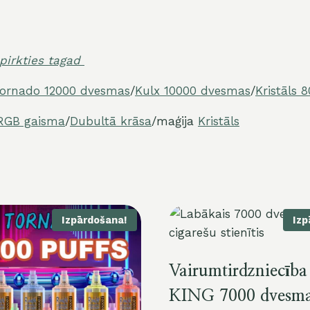
epirkties tagad
ornado 12000 dvesmas
/
Kulx 10000 dvesmas
/
Kristāls 
RGB gaisma
/
Dubultā krāsa
/maģija
Kristāls
Izpārdošana!
Izp
Vairumtirdzniecī
KING 7000 dvesm