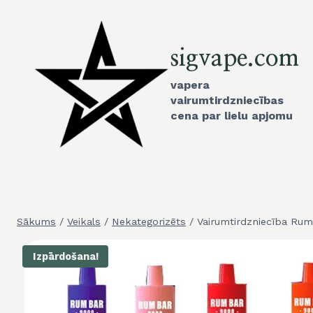
Pāriet
uz
saturu
sigvape.com
vapera
vairumtirdzniecības
cena par lielu apjomu
Sākums
/
Veikals
/
Nekategorizēts
/
Vairumtirdzniecība Ru
Izpārdošana!