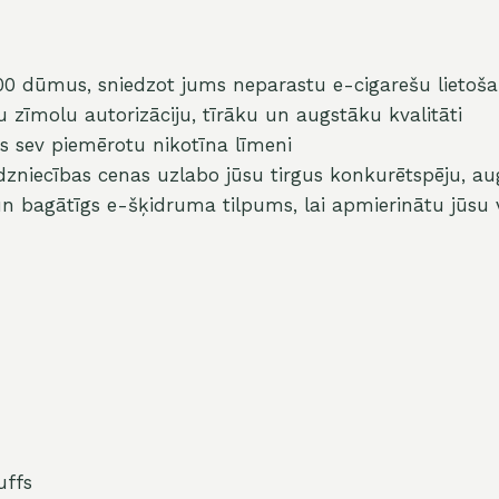
0 dūmus, sniedzot jums neparastu e-cigarešu lietošan
u zīmolu autorizāciju, tīrāku un augstāku kvalitāti
es sev piemērotu nikotīna līmeni
dzniecības cenas uzlabo jūsu tirgus konkurētspēju, a
n bagātīgs e-šķidruma tilpums, lai apmierinātu jūsu v
uffs