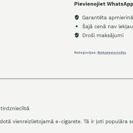
Pievienojiet WhatsApp,
Garantēta apmierinā
Šajā cenā nav iekļau
Droši maksājumi
Kategorijas:
Nekategorizēts
tirdzniecībā
ā vienreizlietojamā e-cigarete. Tā ir ļoti populāra smē