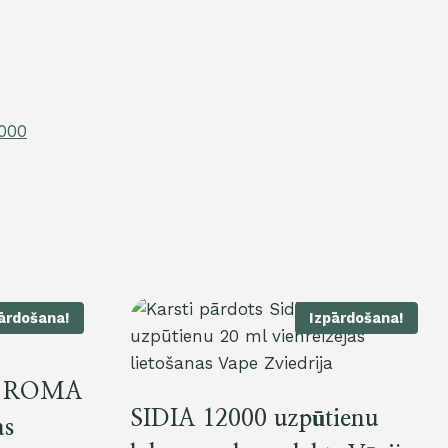
8000
ārdošana!
Izpārdošana!
ba ROMA
SIDIA 12000 uzpūtienu
as