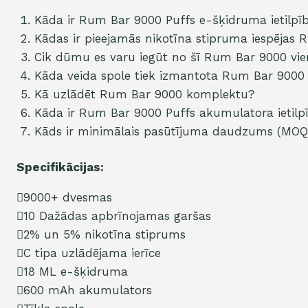
Kāda ir Rum Bar 9000 Puffs e-šķidruma ietilpī
Kādas ir pieejamās nikotīna stipruma iespējas R
Cik dūmu es varu iegūt no šī Rum Bar 9000 vie
Kāda veida spole tiek izmantota Rum Bar 9000
Kā uzlādēt Rum Bar 9000 komplektu?
Kāda ir Rum Bar 9000 Puffs akumulatora ietilp
Kāds ir minimālais pasūtījuma daudzums (MOQ
Specifikācijas:
9000+ dvesmas
10 Dažādas apbrīnojamas garšas
2% un 5% nikotīna stiprums
C tipa uzlādējama ierīce
18 ML e-šķidruma
600 mAh akumulators