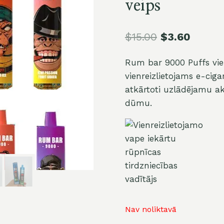
veips
$
15.00
$
3.60
Rum bar 9000 Puffs vienr
vienreizlietojams e-cig
atkārtoti uzlādējamu ak
dūmu.
Nav noliktavā