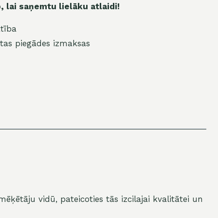
 lai saņemtu lielāku atlaidi!
tība
tas piegādes izmaksas
ķētāju vidū, pateicoties tās izcilajai kvalitātei un