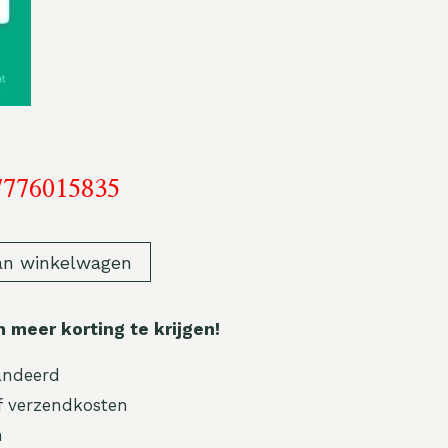
7776015835
an winkelwagen
meer korting te krijgen!
andeerd
ef verzendkosten
n