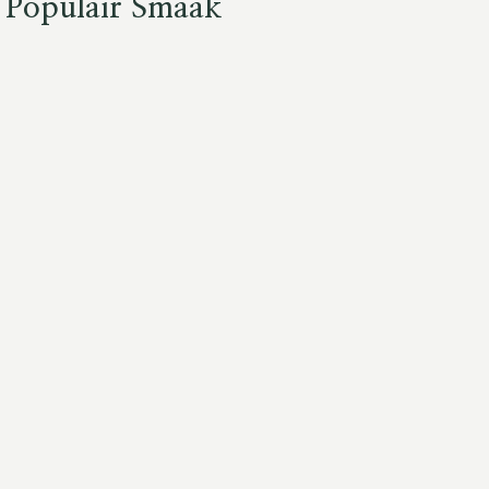
p
Populair
Smaak