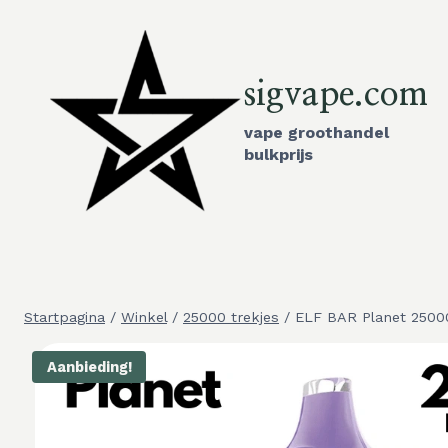
Overslaan
en
naar
sigvape.com
inhoud
gaan
vape groothandel
bulkprijs
Startpagina
/
Winkel
/
25000 trekjes
/
ELF BAR Planet 2500
Aanbieding!