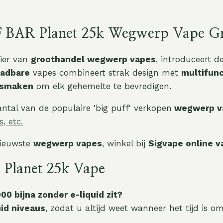
F BAR Planet 25k Wegwerp Vape G
cier van
groothandel wegwerp vapes
, introduceert 
aadbare
vapes combineert strak design met
multifun
e smaken
om elk gehemelte te bevredigen.
aantal van de populaire 'big puff' verkopen
wegwerp v
, etc.
ieuwste
wegwerp vapes
, winkel bij
Sigvape online 
 Planet 25k Vape
0 bijna zonder e-liquid zit?
uid niveaus
, zodat u altijd weet wanneer het tijd is o