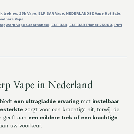
k trekjes
,
25k Vape
,
ELF BAR Vape
,
NEDERLANDSE Vape Hot Sale
,
aadbare Vape
egwerp Vape Groothandel
,
ELF BAR
,
ELF BAR Planet 25000
,
Puff
rp Vape in Nederland
 biedt
een ultragladde ervaring
met
instelbaar
nesterkte
zorgt voor een krachtige hit, terwijl de
r geeft aan
een mildere trek of een krachtige
 aan uw voorkeur.