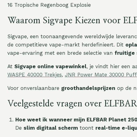
16 Tropische Regenboog Explosie
Waarom Sigvape Kiezen voor EL
Sigvape, een toonaangevende wereldwijde leveran
de competitieve vape-markt herdefinieert. Dit
opl
vape-ervaring met een brede selectie van
fruitig
At
Sigvape online vapewinkel
, je vindt hier een 
WASPE 40000 Trekjes
,
JNR Power Mate 30000 Puffs
Voor onverslaanbare
groothandelsprijzen
op de n
Veelgestelde vragen over ELFBAR
Hoe weet ik wanneer mijn ELFBAR Planet 2500
De
slim digitaal scherm
toont
real-time e-liq