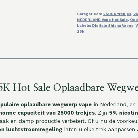
Categorieën:
25000 trekjes
,
25
NEDERLAND Vape Hot Sale
,
Opl
Labels:
Digitale Shisha Vapes
,
W
25k
25K Hot Sale Oplaadbare Wegwe
opulaire oplaadbare wegwerp vape
in Nederland, en
enorme capaciteit van 25000 trekjes
. Zijn
5% nicoti
aak en damp productie verbetert. Of u nu de voorkeu
en luchtstroomregeling
laten u elke trek aanpassen