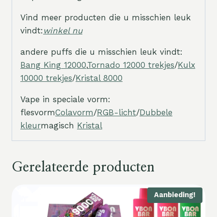
Vind meer producten die u misschien leuk
vindt:
winkel nu
andere puffs die u misschien leuk vindt:
Bang King 12000
,
Tornado 12000 trekjes
/
Kulx
10000 trekjes
/
Kristal 8000
Vape in speciale vorm:
flesvorm
Colavorm
/
RGB-licht
/
Dubbele
kleur
magisch
Kristal
Gerelateerde producten
Aanbieding!