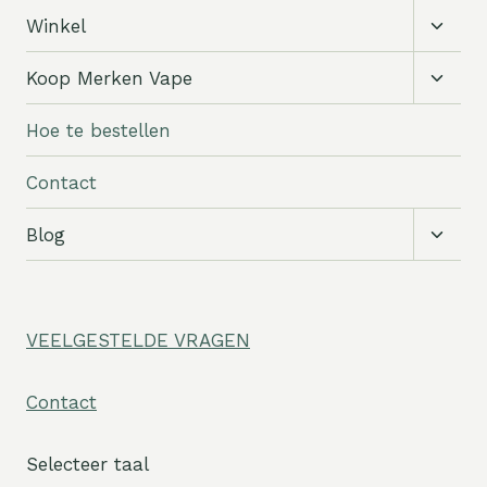
Subm
Winkel
schak
Subm
Koop Merken Vape
schak
Hoe te bestellen
Contact
Subm
Blog
schak
VEELGESTELDE VRAGEN
Contact
Selecteer taal