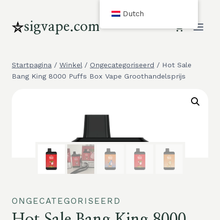
Overslaan
Dutch
en
sigvape.com
naar
inhoud
gaan
Startpagina
/
Winkel
/
Ongecategoriseerd
/
Hot Sale
Bang King 8000 Puffs Box Vape Groothandelsprijs
ONGECATEGORISEERD
Hot Sale Bang King 8000