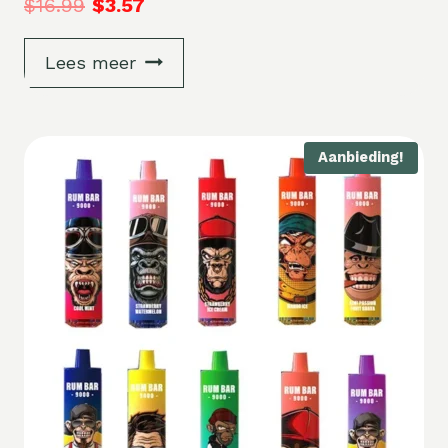
$
16.99
$
3.57
Lees meer
Aanbieding!