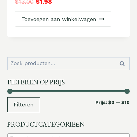
$
13.00
$
1.98
Toevoegen aan winkelwagen
Zoeken
Zoeken
naar:
FILTEREN OP PRIJS
Mi
Ma
Prijs:
$0
—
$10
Filteren
pri
pri
PRODUCTCATEGORIEËN