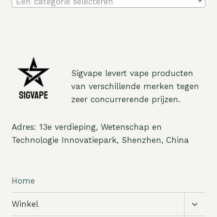
Een categorie selecteren
Sigvape levert vape producten
van verschillende merken tegen
zeer concurrerende prijzen.
Adres: 13e verdieping, Wetenschap en
Technologie Innovatiepark, Shenzhen, China
Home
Subm
Winkel
schak