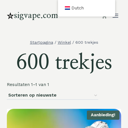
Overslaan
Dutch
en
sigvape.com
naar
inhoud
gaan
Startpagina
/
Winkel
/
600 trekjes
600 trekjes
Resultaten 1–1 van 1
Aanbieding!