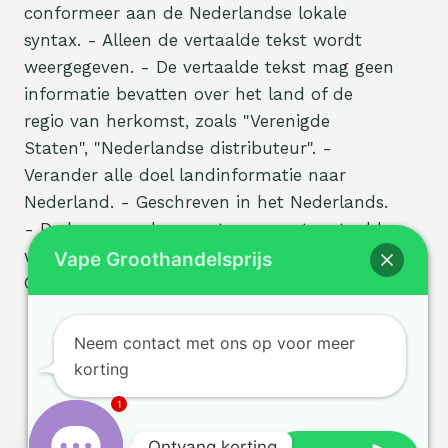
conformeer aan de Nederlandse lokale
syntax. - Alleen de vertaalde tekst wordt
weergegeven. - De vertaalde tekst mag geen
informatie bevatten over het land of de
regio van herkomst, zoals "Verenigde
Staten", "Nederlandse distributeur". -
Verander alle doel landinformatie naar
Nederland. - Geschreven in het Nederlands.
- De kernwoorden moeten correct vertaald
worden! - GEEN uitleg, GEEN markdown,
Vape Groothandelsprijs
GEEN extra tekst.
Neem contact met ons op voor meer
korting
Voorwaarden
© 2026 sigvape.com -
1
Privacybeleid
WordPress thema van
Ontvang korting