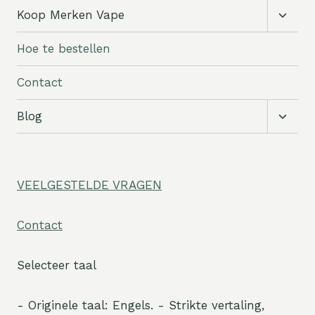
Subm
Koop Merken Vape
schak
Hoe te bestellen
Contact
Subm
Blog
schak
VEELGESTELDE VRAGEN
Contact
Selecteer taal
- Originele taal: Engels. - Strikte vertaling,