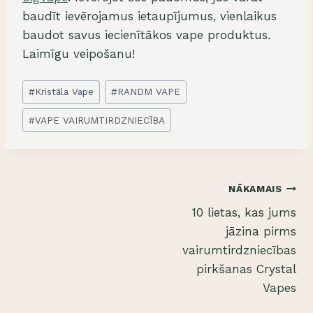
baudīt ievērojamus ietaupījumus, vienlaikus
baudot savus iecienītākos vape produktus.
Laimīgu veipošanu!
Ziņu
#
Kristāla Vape
#
RANDM VAPE
tagi:
#
VAPE VAIRUMTIRDZNIECĪBA
Ziņu
NĀKAMAIS
10 lietas, kas jums
izvēlne
jāzina pirms
vairumtirdzniecības
pirkšanas Crystal
Vapes