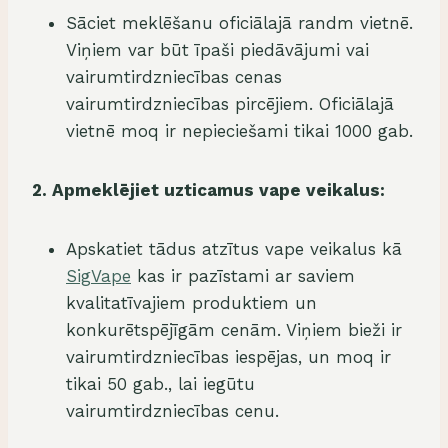
Sāciet meklēšanu oficiālajā randm vietnē.
Viņiem var būt īpaši piedāvājumi vai
vairumtirdzniecības cenas
vairumtirdzniecības pircējiem. Oficiālajā
vietnē moq ir nepieciešami tikai 1000 gab.
2. Apmeklējiet uzticamus vape veikalus:
Apskatiet tādus atzītus vape veikalus kā
SigVape
kas ir pazīstami ar saviem
kvalitatīvajiem produktiem un
konkurētspējīgām cenām. Viņiem bieži ir
vairumtirdzniecības iespējas, un moq ir
tikai 50 gab., lai iegūtu
vairumtirdzniecības cenu.