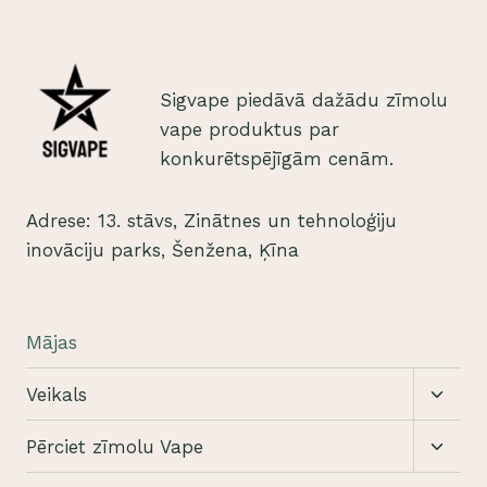
Sigvape piedāvā dažādu zīmolu
vape produktus par
konkurētspējīgām cenām.
Adrese: 13. stāvs, Zinātnes un tehnoloģiju
inovāciju parks, Šenžena, Ķīna
Mājas
Pārslē
Veikals
apakši
Pārslē
Pērciet zīmolu Vape
apakši