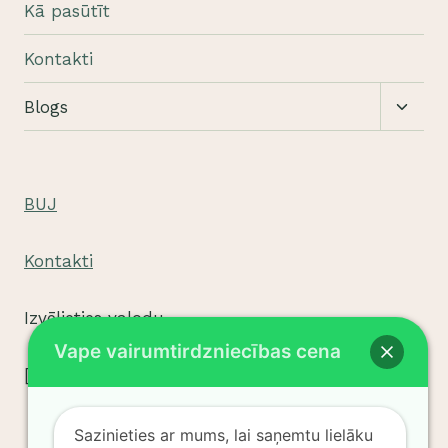
Kā pasūtīt
Kontakti
Pārslē
Blogs
apakši
BUJ
Kontakti
Izvēlieties valodu
Vape vairumtirdzniecības cena
[tpe widget="select2/tpw_select2.php"]
Sazinieties ar mums, lai saņemtu lielāku