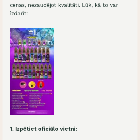
cenas, nezaudējot kvalitāti. Lūk, kā to var
izdarīt:
1. Izpētiet oficiālo vietni: