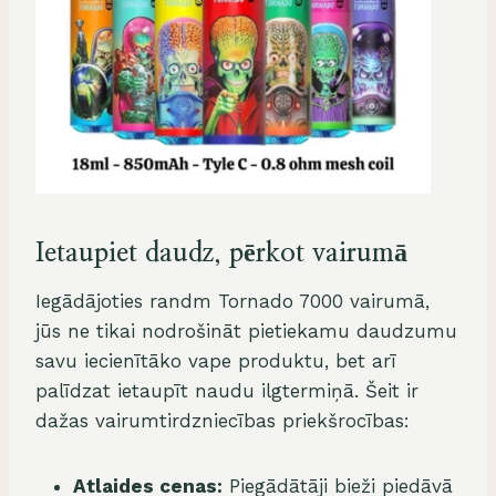
Ietaupiet daudz, pērkot vairumā
Iegādājoties randm Tornado 7000 vairumā,
jūs ne tikai nodrošināt pietiekamu daudzumu
savu iecienītāko vape produktu, bet arī
palīdzat ietaupīt naudu ilgtermiņā. Šeit ir
dažas vairumtirdzniecības priekšrocības:
Atlaides cenas:
Piegādātāji bieži piedāvā