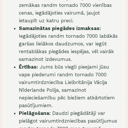
zemākas randm tornado 7000 vienības
cenas, iegādājoties vairumā, ļaujot
ietaupīt uz katru preci.
Samazinātas piegādes izmaksas:
Iegādājoties randm tornado 7000 labākās
garšas lielākos daudzumos, var iegūt
rentablākas piegādes iespējas, vēl vairāk
samazinot izdevumus.
Ērtības:
Jums būs viegli pieejami jūsu
vape piederumi randm tornado 7000
vairumtirdzniecība Lielbritānija Vācija
Nīderlande Polija, samazinot
nepieciešamību pēc biežiem atkārtotiem
pasūtījumiem.
Pielāgošana:
Daudzi piegādātāji var
pielāgot vairumtirdzniecības pasūtījumus