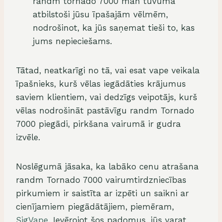
randm tornado 7000 man tuvumā
atbilstoši jūsu īpašajām vēlmēm,
nodrošinot, ka jūs saņemat tieši to, kas
jums nepieciešams.
Tātad, neatkarīgi no tā, vai esat vape veikala
īpašnieks, kurš vēlas iegādāties krājumus
saviem klientiem, vai dedzīgs veipotājs, kurš
vēlas nodrošināt pastāvīgu randm Tornado
7000 piegādi, pirkšana vairumā ir gudra
izvēle.
Noslēgumā jāsaka, ka labāko cenu atrašana
randm Tornado 7000 vairumtirdzniecības
pirkumiem ir saistīta ar izpēti un saikni ar
cienījamiem piegādātājiem, piemēram,
SigVape
. Ievērojot šos padomus, jūs varat