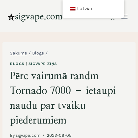
Pāriet
Latvian
uz
sigvape.com
saturu
Sākums
/
Blogs
/
BLOGS
|
SIGVAPE ZIŅA
Pērc vairumā randm
Tornado 7000 – ietaupi
naudu par tvaiku
piederumiem
By
sigvape.com
2023-09-05