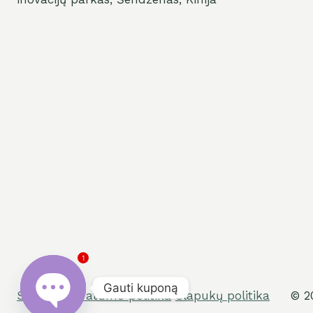
1
Gauti kuponą
Sąlygos
Privatumo politika
Slapukų politika
© 2