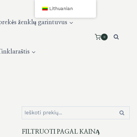
Lithuanian
prekės ženklų garintuvus
0
Tinklaraštis
Ieškoti:
Ieškoti
FILTRUOTI PAGAL KAINĄ