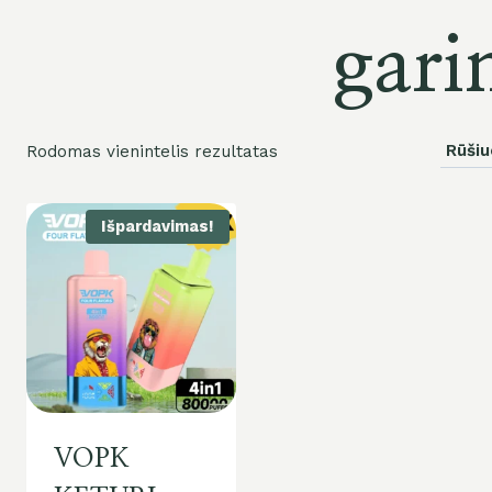
gari
Rodomas vienintelis rezultatas
Išpardavimas!
VOPK