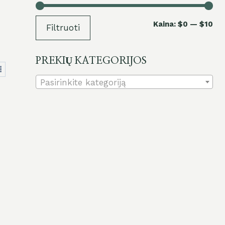
Maž
Did
Kaina:
$0
—
$10
Filtruoti
kai
kai
PREKIŲ KATEGORIJOS
Pasirinkite kategoriją