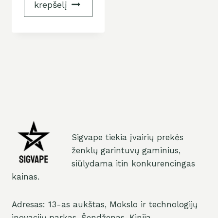
krepšelį
Sigvape tiekia įvairių prekės
ženklų garintuvų gaminius,
siūlydama itin konkurencingas
kainas.
Adresas: 13-as aukštas, Mokslo ir technologijų
inovacijų parkas, Šendženas, Kinija