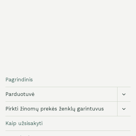
Pagrindinis
Perju
Parduotuvė
vaikų
meni
Perju
Pirkti žinomų prekės ženklų garintuvus
vaikų
meni
Kaip užsisakyti