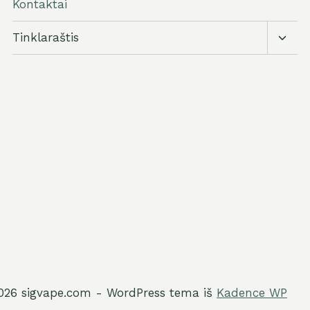
Kontaktai
Perju
Tinklaraštis
vaikų
meni
026 sigvape.com - WordPress tema iš
Kadence WP