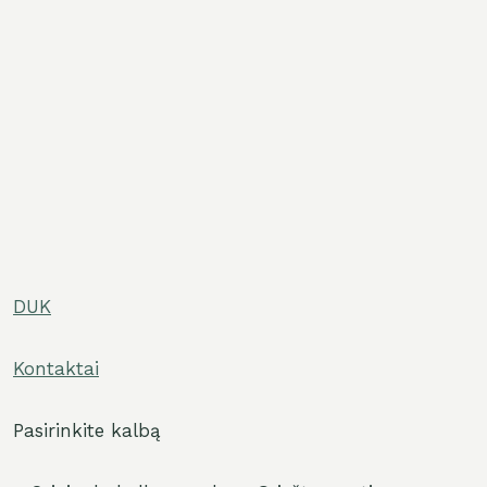
DUK
ngti
Kontaktai
u
ngti
u
Pasirinkite kalbą