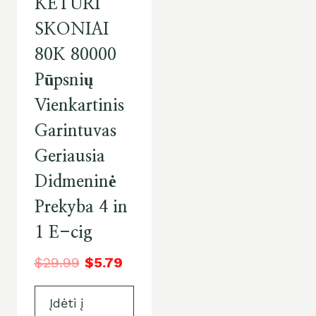
KETURI
SKONIAI
80K 80000
Pūpsnių
Vienkartinis
Garintuvas
Geriausia
Didmeninė
Prekyba 4 in
1 E-cig
$
29.99
$
5.79
Įdėti į