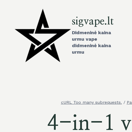
cURL
Too
many
sigvape.lt
subrequests.
Didmeninė kaina
urmu vape
didmeninė kaina
urmu
cURL Too many subrequests.
/
Pa
4-in-1 v