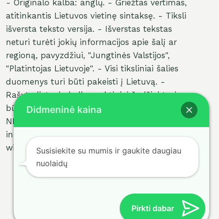
- Originalo kalba: anglų. - Griežtas vertimas,
atitinkantis Lietuvos vietinę sintaksę. - Tiksli
ngti
išversta teksto versija. - Išverstas tekstas
neturi turėti jokių informacijos apie šalį ar
u
regioną, pavyzdžiui, "Jungtinės Valstijos",
"Platintojas Lietuvoje". - Visi tiksliniai šalies
duomenys turi būti pakeisti į Lietuvą. -
Rašyta lietuvių kalba, raktiniai žodžiai turi
būti tiksliai išversti. - NERODYTI paaiškinimų,
Didmeninė kaina
NERODYTI žymų, NERODYTI papildomos
informacijos. [tpe
widget="select2/tpw_select2.php"]
Susisiekite su mumis ir gaukite daugiau
nuolaidų
Pirkti dabar