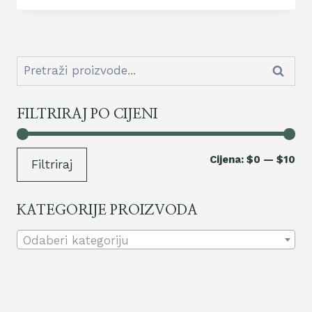
Pretraži
Pretraž
za:
FILTRIRAJ PO CIJENI
Mi
Ma
Cijena:
$0
—
$10
Filtriraj
cij
cij
KATEGORIJE PROIZVODA
Odaberi kategoriju