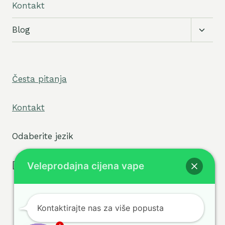
Kontakt
Prebac
Blog
podizb
Česta pitanja
Kontakt
Odaberite jezik
[tpe widget="select2/tpw_select2.php"]
Veleprodajna cijena vape
Kontaktirajte nas za više popusta