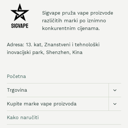
Sigvape pruža vape proizvode
različitih marki po iznimno
konkurentnim cijenama.
Adresa: 13. kat, Znanstveni i tehnološki
inovacijski park, Shenzhen, Kina
Početna
Prebac
Trgovina
podizb
Prebac
Kupite marke vape proizvoda
podizb
Kako naručiti