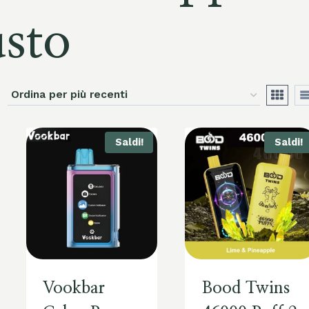
usto
Saldi!
Saldi!
Vookbar
Bood Twins