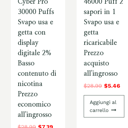
Cyber Pro
46000 Puff 2
30000 Puffs
sapori in 1
Svapo usa e
Svapo usa e
getta con
getta
display
ricaricabile
digitale 2%
Prezzo
Basso
acquisto
contenuto di
all'ingrosso
nicotina
$
28.99
$
5.46
Prezzo
Aggiungi al
economico
carrello
all'ingrosso
$
28.99
$
7.39