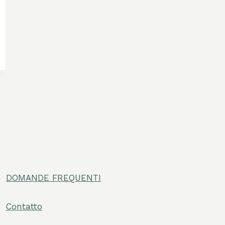
DOMANDE FREQUENTI
/disattiva
omenu
Contatto
/disattiva
omenu