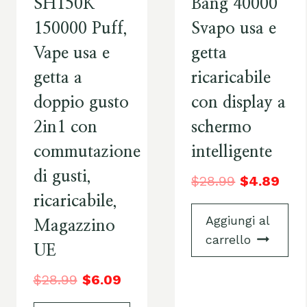
SH150K
Bang 40000
150000 Puff,
Svapo usa e
Vape usa e
getta
getta a
ricaricabile
doppio gusto
con display a
2in1 con
schermo
commutazione
intelligente
di gusti,
$
28.99
$
4.89
ricaricabile,
Aggiungi al
Magazzino
carrello
UE
$
28.99
$
6.09