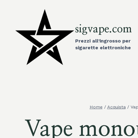
Vai
al
contenuto
sigvape.com
Prezzi all’ingrosso per
sigarette elettroniche
Home
/
Acquista
/
Vap
Vape monou