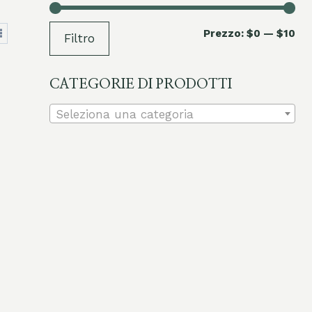
Pr
Pr
Prezzo:
$0
—
$10
Filtro
mi
ma
CATEGORIE DI PRODOTTI
Seleziona una categoria