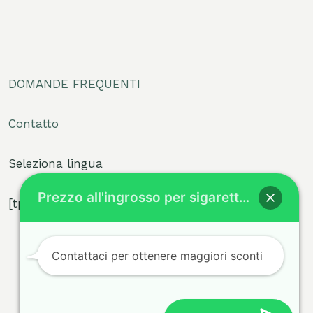
DOMANDE FREQUENTI
/disattiva
omenu
Contatto
/disattiva
omenu
Seleziona lingua
Prezzo all'ingrosso per sigarette elettroniche
[tpe widget="select2/tpw_select2.php"]
/disattiva
omenu
Contattaci per ottenere maggiori sconti