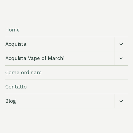
Home
Attiva
Acquista
sott
Attiva
Acquista Vape di Marchi
sott
Come ordinare
Contatto
Attiva
Blog
sott