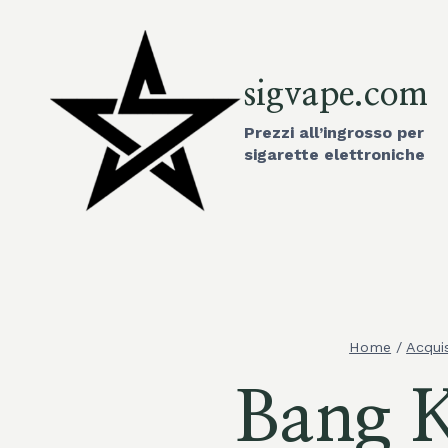
Vai
al
contenuto
sigvape.com
Prezzi all’ingrosso per
sigarette elettroniche
Home
/
Acqui
Bang K