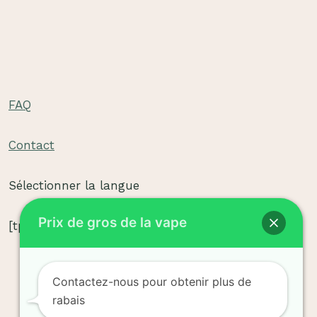
FAQ
ler
Contact
-
ler
-
Sélectionner la langue
Prix de gros de la vape
[tpe widget="select2/tpw_select2.php"]
ler
Contactez-nous pour obtenir plus de
rabais
-