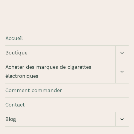
DU
GROSSISTE
EN
VAPE
EN
FRANCE
Accueil
–
SEPTEMBRE
Bascu
2024
Boutique
le
sous
Bascu
Acheter des marques de cigarettes
menu
le
électroniques
sous
menu
Comment commander
Contact
Bascu
Blog
le
sous