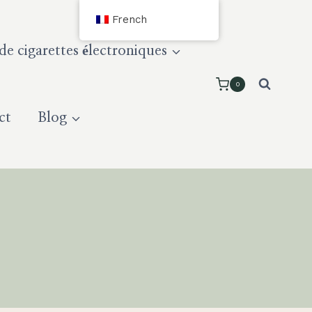
French
e cigarettes électroniques
0
ct
Blog