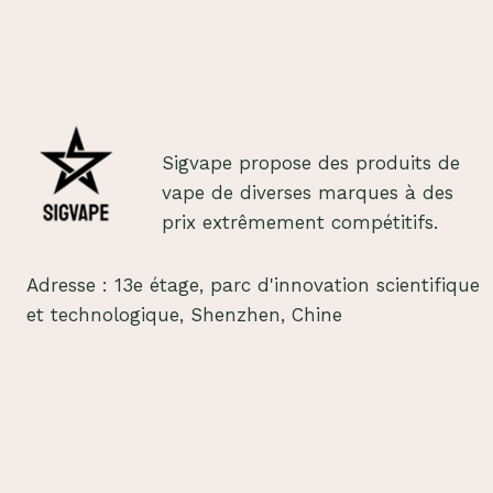
POUR
LES
GROSSISTES
EN
VAPE
EN
FRANCE
Sigvape propose des produits de
–
vape de diverses marques à des
SEPTEMBRE
2024
prix extrêmement compétitifs.
Adresse : 13e étage, parc d'innovation scientifique
et technologique, Shenzhen, Chine