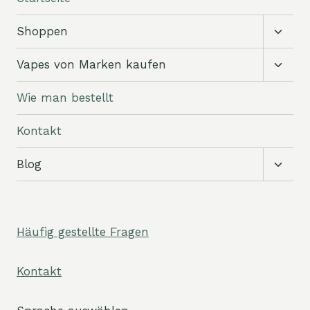
Unter
Shoppen
umsch
Unter
Vapes von Marken kaufen
umsch
Wie man bestellt
Kontakt
Unter
Blog
umsch
Häufig gestellte Fragen
Kontakt