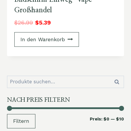
Großhandel
$
26.99
$
5.39
In den Warenkorb
Suchen
Suche
nach:
NACH PREIS FILTERN
Mi
Ma
Preis:
$0
—
$10
Filtern
Pre
Pre