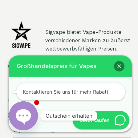
Sigvape bietet Vape-Produkte
verschiedener Marken zu äußerst
wettbewerbsfähigen Preisen.
Großhandelspreis für Vapes
Adresse: 13. Etage, Wissenschafts- und
Technologie-Innovationspark, Shenzhen, China
Kontaktieren Sie uns für mehr Rabatt
Startseite
1
Unter
Shoppen
Gutschein erhalten
umsch
Jetzt kaufen
Vape Sonderangebot diese Woche
Chaty