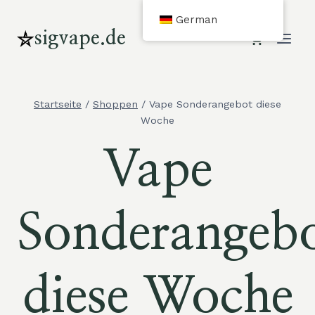
Zum
German
Inhalt
sigvape.de
springen
Startseite
/
Shoppen
/
Vape Sonderangebot diese
Woche
Vape
Sonderangeb
diese Woche