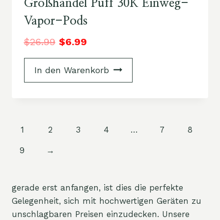
Großhandel Puff 30K Einweg-
Vapor-Pods
$
26.99
$
6.99
In den Warenkorb
1
2
3
4
…
7
8
9
→
gerade erst anfangen, ist dies die perfekte
Gelegenheit, sich mit hochwertigen Geräten zu
unschlagbaren Preisen einzudecken. Unsere