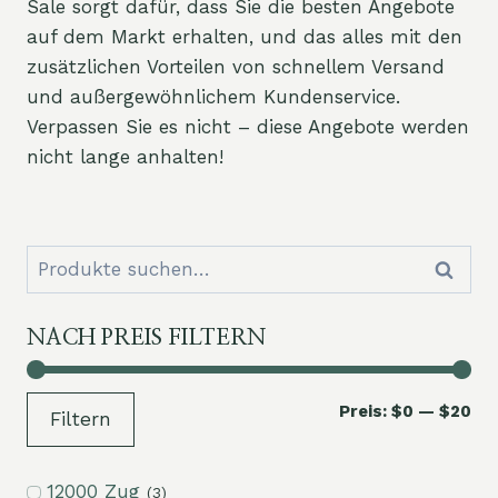
Sale sorgt dafür, dass Sie die besten Angebote
auf dem Markt erhalten, und das alles mit den
zusätzlichen Vorteilen von schnellem Versand
und außergewöhnlichem Kundenservice.
Verpassen Sie es nicht – diese Angebote werden
nicht lange anhalten!
Suchen
Suche
nach:
NACH PREIS FILTERN
Mi
Ma
Preis:
$0
—
$20
Filtern
Pre
Pre
12000 Zug
(3)