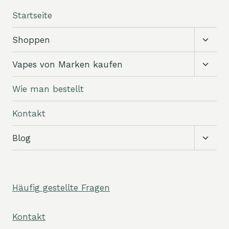
Startseite
Unter
Shoppen
umsch
Unter
Vapes von Marken kaufen
umsch
Wie man bestellt
Kontakt
Unter
Blog
umsch
Häufig gestellte Fragen
Kontakt