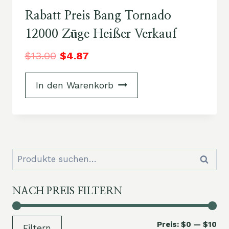
Rabatt Preis Bang Tornado
12000 Züge Heißer Verkauf
$
13.00
$
4.87
In den Warenkorb
Suchen
Suche
nach:
NACH PREIS FILTERN
Mi
Ma
Preis:
$0
—
$10
Filtern