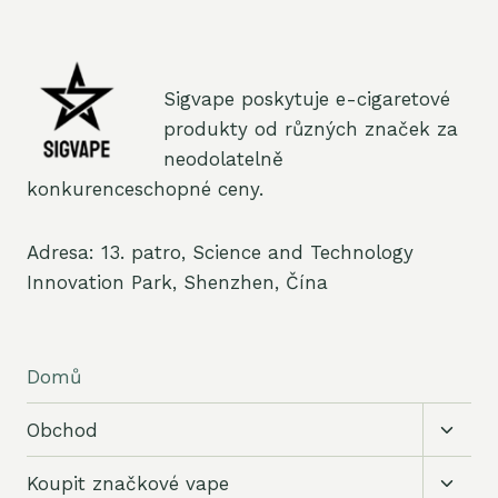
Sigvape poskytuje e-cigaretové
produkty od různých značek za
neodolatelně
konkurenceschopné ceny.
Adresa: 13. patro, Science and Technology
Innovation Park, Shenzhen, Čína
Domů
Přepn
Obchod
podří
menu
Přepn
Koupit značkové vape