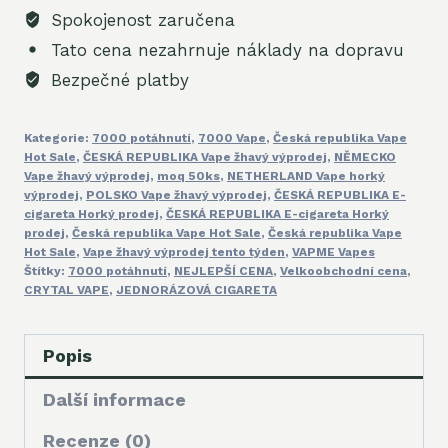
Spokojenost zaručena
Tato cena nezahrnuje náklady na dopravu
Bezpečné platby
Kategorie:
7000 potáhnutí
,
7000 Vape
,
Česká republika Vape
Hot Sale
,
ČESKÁ REPUBLIKA Vape žhavý výprodej
,
NĚMECKO
Vape žhavý výprodej
,
moq 50ks
,
NETHERLAND Vape horký
výprodej
,
POLSKO Vape žhavý výprodej
,
ČESKÁ REPUBLIKA E-
cigareta Horký prodej
,
ČESKÁ REPUBLIKA E-cigareta Horký
prodej
,
Česká republika Vape Hot Sale
,
Česká republika Vape
Hot Sale
,
Vape žhavý výprodej tento týden
,
VAPME Vapes
Štítky:
7000 potáhnutí
,
NEJLEPŠÍ CENA
,
Velkoobchodní cena
,
CRYTAL VAPE
,
JEDNORÁZOVÁ CIGARETA
Popis
Další informace
Recenze (0)