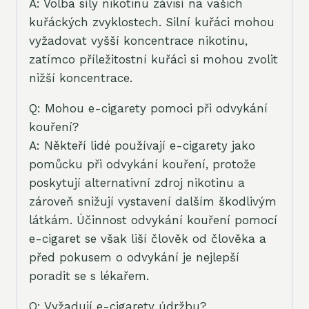
A: Volba síly nikotinu závisí na vašich
kuřáckých zvyklostech. Silní kuřáci mohou
vyžadovat vyšší koncentrace nikotinu,
zatímco příležitostní kuřáci si mohou zvolit
nižší koncentrace.
Q: Mohou e-cigarety pomoci při odvykání
kouření?
A: Někteří lidé používají e-cigarety jako
pomůcku při odvykání kouření, protože
poskytují alternativní zdroj nikotinu a
zároveň snižují vystavení dalším škodlivým
látkám. Účinnost odvykání kouření pomocí
e-cigaret se však liší člověk od člověka a
před pokusem o odvykání je nejlepší
poradit se s lékařem.
Q: Vyžadují e-cigarety údržbu?