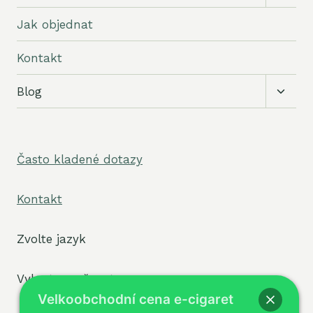
podří
menu
Jak objednat
Kontakt
Přepn
Blog
podří
menu
Často kladené dotazy
Kontakt
Zvolte jazyk
Vyberte možnost
Velkoobchodní cena e-cigaret