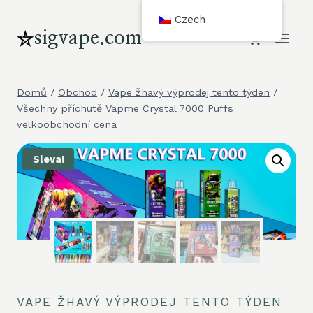
Přeskočit
Czech
na
sigvape.com
obsah
Domů
/
Obchod
/
Vape žhavý výprodej tento týden
/
Všechny příchutě Vapme Crystal 7000 Puffs
velkoobchodní cena
Sleva!
VAPE ŽHAVÝ VÝPRODEJ TENTO TÝDEN