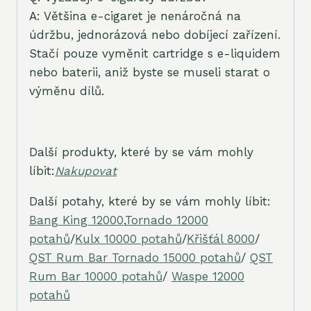
A: Většina e-cigaret je nenáročná na
údržbu, jednorázová nebo dobíjecí zařízení.
Stačí pouze vyměnit cartridge s e-liquidem
nebo baterii, aniž byste se museli starat o
výměnu dílů.
Další produkty, které by se vám mohly
líbit:
Nakupovat
Další potahy, které by se vám mohly líbit:
Bang King 12000
,
Tornado 12000
potahů
/
Kulx 10000 potahů
/
Křišťál 8000
/
QST Rum Bar Tornado 15000 potahů
/
QST
Rum Bar 10000 potahů
/
Waspe 12000
potahů