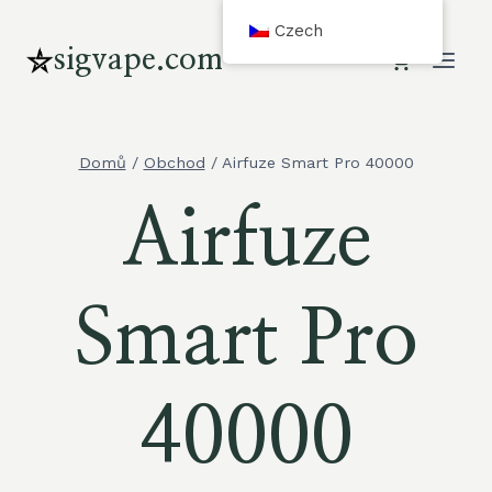
Přeskočit
Czech
na
sigvape.com
obsah
Domů
/
Obchod
/
Airfuze Smart Pro 40000
Airfuze
Smart Pro
40000