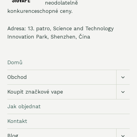
neodolatelně
konkurenceschopné ceny.
Adresa: 13. patro, Science and Technology
Innovation Park, Shenzhen, Čína
Domů
Přepn
Obchod
podří
menu
Přepn
Koupit značkové vape
podří
menu
Jak objednat
Kontakt
Přepn
Blog