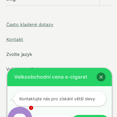
podří
menu
Často kladené dotazy
Kontakt
Zvolte jazyk
Vyberte možnost
Velkoobchodní cena e-cigaret
Kontaktujte nás pro získání větší slevy
Podmínky
Zásady
© 2026
ochrany osobních údajů
sigvape.com -
1
Zásady používání
WordPress Šablona