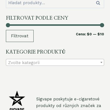
Hledat:
Hledat
FILTROVAT PODLE CENY
Min
Ma
Cena:
$0
—
$10
Filtrovat
ce
ce
KATEGORIE PRODUKTŮ
Zvolte kategorii
Sigvape poskytuje e-cigaretové
produkty od různých značek za