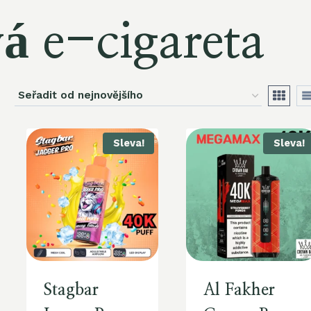
á e-cigareta
Sleva!
Sleva!
Stagbar
Al Fakher