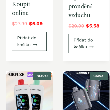
Koupit
proudění
online
vzduchu
$
27.99
$
5.09
$
29.99
$
5.58
Přidat do
Přidat do
košíku
košíku
Sleva!
Sleva!