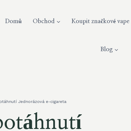
Domů
Obchod
Koupit značkové vape
Blog
táhnutí Jednorázová e-cigareta
potáhnutí