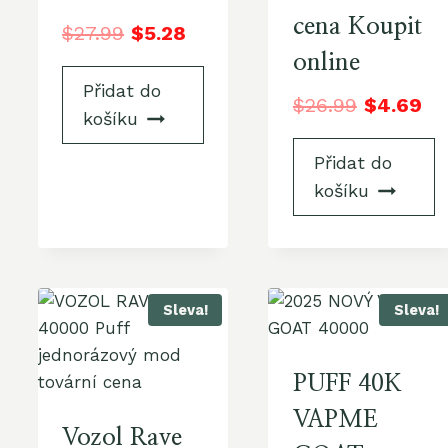
cena Koupit
$
27.99
$
5.28
online
Přidat do
$
26.99
$
4.69
košíku
Přidat do
košíku
Sleva!
Sleva!
PUFF 40K
VAPME
Vozol Rave