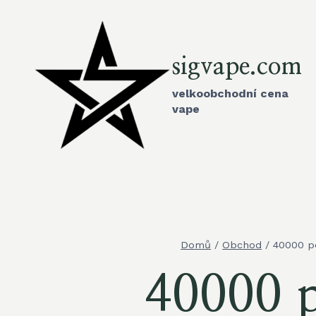
Přeskočit
na
obsah
sigvape.com
velkoobchodní cena
vape
Domů
/
Obchod
/
40000 po
40000 