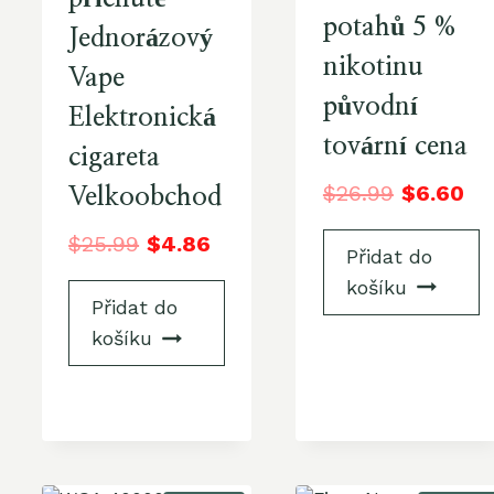
potahů 5 %
Jednorázový
nikotinu
Vape
původní
Elektronická
tovární cena
cigareta
$
26.99
$
6.60
Velkoobchod
$
25.99
$
4.86
Přidat do
košíku
Přidat do
košíku