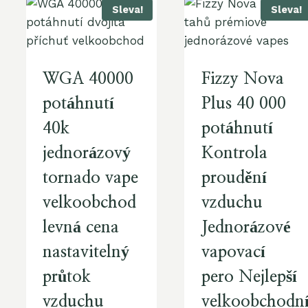
Sleva!
Sleva!
WGA 40000
Fizzy Nova
potáhnutí
Plus 40 000
40k
potáhnutí
jednorázový
Kontrola
tornado vape
proudění
velkoobchod
vzduchu
levná cena
Jednorázové
nastavitelný
vapovací
průtok
pero Nejlepší
vzduchu
velkoobchodn