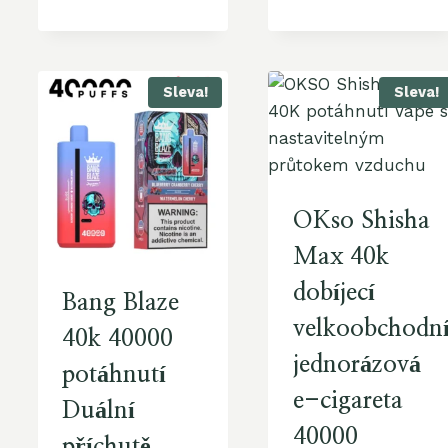
Sleva!
Sleva!
OKso Shisha
Max 40k
dobíjecí
Bang Blaze
velkoobchodn
40k 40000
jednorázová
potáhnutí
e-cigareta
Duální
40000
příchutě