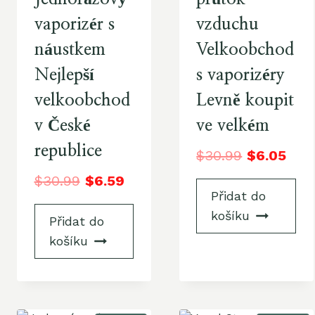
vaporizér s
vzduchu
náustkem
Velkoobchod
Nejlepší
s vaporizéry
velkoobchod
Levně koupit
v České
ve velkém
republice
$
30.99
$
6.05
$
30.99
$
6.59
Přidat do
košíku
Přidat do
košíku