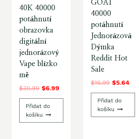
GOAT
40K 40000
40000
potáhnutí
potáhnutí
obrazovka
Jednorázová
digitální
Dýmka
jednorázový
Reddit Hot
Vape blízko
Sale
mě
$
16.99
$
5.64
$
30.99
$
6.99
Přidat do
Přidat do
košíku
košíku