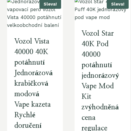
Sleva!
Sleva!
Vozol Star
Vozol Vista
40K Pod
40000 40K
40000
potáhnutí
potáhnutí
Jednorázová
jednorázový
krabičková
Vape Mod
modová
Kit
Vape kazeta
zvýhodněná
Rychlé
cena
doručení
regulace