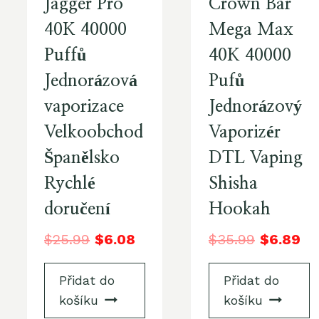
Jagger Pro
Crown Bar
40K 40000
Mega Max
Puffů
40K 40000
Jednorázová
Pufů
vaporizace
Jednorázový
Velkoobchod
Vaporizér
Španělsko
DTL Vaping
Rychlé
Shisha
doručení
Hookah
$
25.99
$
6.08
$
35.99
$
6.89
Přidat do
Přidat do
košíku
košíku