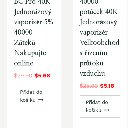
BC Pro 40K
40000
Jednorázový
potácek 40K
vaporizér 5%
Jednorázový
40000
vaporizér
Záteků
Velkoobchod
Nakupujte
s řízením
online
průtoku
vzduchu
$
29.90
$
5.68
$
25.99
$
5.18
Přidat do
košíku
Přidat do
košíku