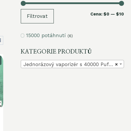
Min
Ma
Cena:
$0
—
$10
Filtrovat
ce
ce
15000 potáhnutí
(6)
KATEGORIE PRODUKTŮ
Jednorázový vaporizér s 40000 Pufy (20)
×