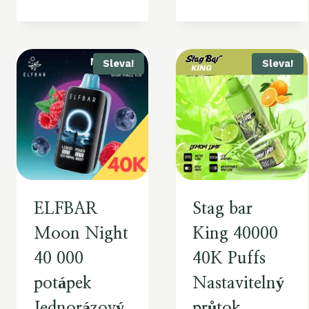
Sleva!
Sleva!
ELFBAR
Stag bar
Moon Night
King 40000
40 000
40K Puffs
potápek
Nastavitelný
Jednorázový
průtok