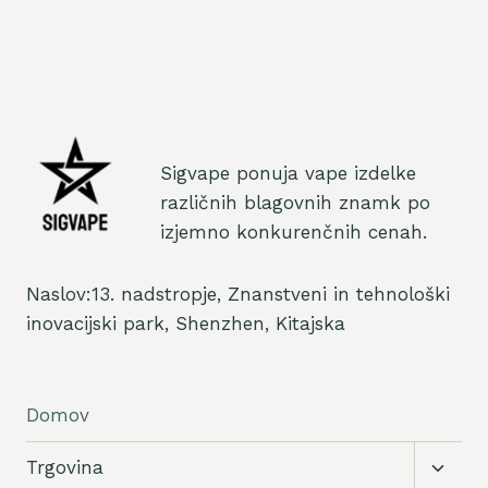
Sigvape ponuja vape izdelke
različnih blagovnih znamk po
izjemno konkurenčnih cenah.
Naslov:13. nadstropje, Znanstveni in tehnološki
inovacijski park, Shenzhen, Kitajska
Domov
Preklo
Trgovina
podrej