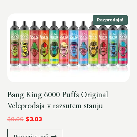
Razprodaja!
Bang King 6000 Puffs Original
Veleprodaja v razsutem stanju
$
9.90
$
3.03
Preberite več