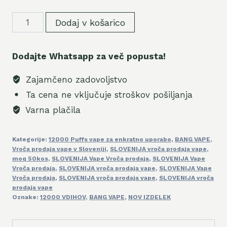
Wholesale
Dodaj v košarico
Authentic
Price
Dodajte Whatsapp za več popusta!
Bang
BOX
Zajamčeno zadovoljstvo
12000
Ta cena ne vključuje stroškov pošiljanja
Puffs
Varna plačila
Tornado
12K
Kategorije:
12000 Puffs vape za enkratno uporabo
,
BANG VAPE
,
Price
Vroča prodaja vape v Sloveniji
,
SLOVENIJA vroča prodaja vape
,
količina
moq 50kos
,
SLOVENIJA Vape Vroča prodaja
,
SLOVENIJA Vape
Vroča prodaja
,
SLOVENIJA vroča prodaja vape
,
SLOVENIJA Vape
Vroča prodaja
,
SLOVENIJA vroča prodaja vape
,
SLOVENIJA vroča
prodaja vape
Oznake:
12000 VDIHOV
,
BANG VAPE
,
NOV IZDELEK