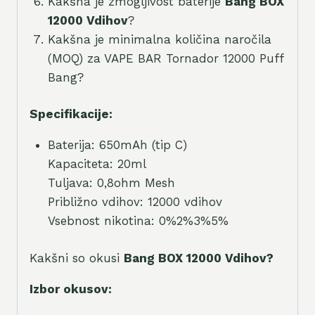
Kakšna je zmogljivost baterije
Bang BOX
12000 Vdihov
?
Kakšna je minimalna količina naročila
(MOQ) za VAPE BAR Tornador 12000 Puff
Bang?
Specifikacije:
Baterija: 650mAh (tip C)
Kapaciteta: 20ml
Tuljava: 0,8ohm Mesh
Približno vdihov: 12000 vdihov
Vsebnost nikotina: 0%2%3%5%
Kakšni so okusi
Bang BOX 12000 Vdihov
?
Izbor okusov: