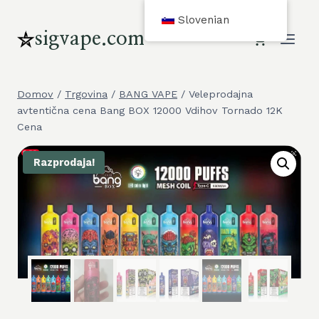
Preskoči
Slovenian
na
sigvape.com
vsebino
Domov
/
Trgovina
/
BANG VAPE
/
Veleprodajna
avtentična cena Bang BOX 12000 Vdihov Tornado 12K
Cena
Razprodaja!