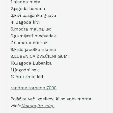
1.hladna meta
2.jagoda banana
3.kivi pasijonka guava
4. Jagoda kivi
5.modra malina led
6.gumijasti medvedek
7.pomarančni sok
8.kislo jabolko malina
9.LUBENICA ŽVEČILNI GUMI
10.Jagoda Lubenica
11.jagodni sok
12.črni zmaj led
randme tornado 7000
Poiščite več izdelkov, ki so vam morda
všeč:
Nakupujte zdaj