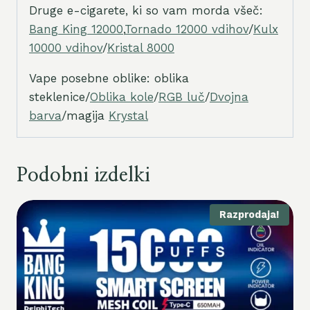
Druge e-cigarete, ki so vam morda všeč:
Bang King 12000
,
Tornado 12000 vdihov
/
Kulx
10000 vdihov
/
Kristal 8000
Vape posebne oblike: oblika
steklenice/
Oblika kole
/
RGB luč
/
Dvojna
barva
/magija
Krystal
Podobni izdelki
Razprodaja!