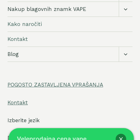
meni
Preklo
Nakup blagovnih znamk VAPE
podrej
meni
Kako naročiti
Kontakt
Preklo
Blog
podrej
meni
POGOSTO ZASTAVLJENA VPRAŠANJA
Kontakt
Izberite jezik
[tpe widget="select2/tpw_select2.php"]
Veleprodajna cena vape