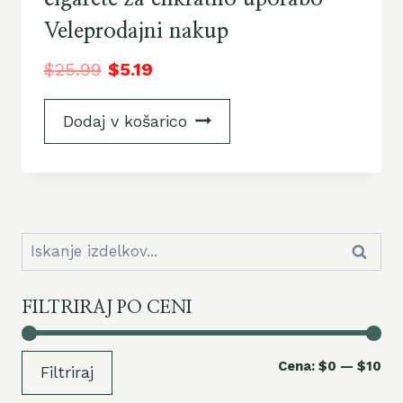
Veleprodajni nakup
$
25.99
$
5.19
Dodaj v košarico
Iskanje:
Iskanje
FILTRIRAJ PO CENI
Naj
Naj
Cena:
$0
—
$10
Filtriraj
ce
ce