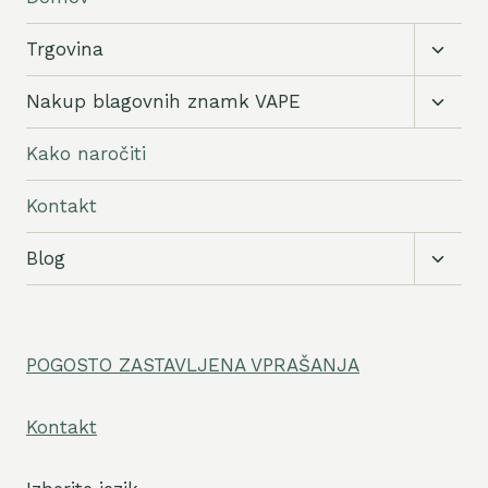
Preklo
Trgovina
podrej
meni
Preklo
Nakup blagovnih znamk VAPE
podrej
meni
Kako naročiti
Kontakt
Preklo
Blog
podrej
meni
POGOSTO ZASTAVLJENA VPRAŠANJA
Kontakt