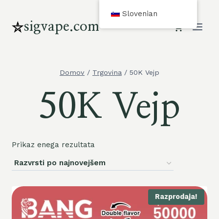
Preskoči
Slovenian
na
sigvape.com
vsebino
Domov
/
Trgovina
/
50K Vejp
50K Vejp
Prikaz enega rezultata
Razprodaja!