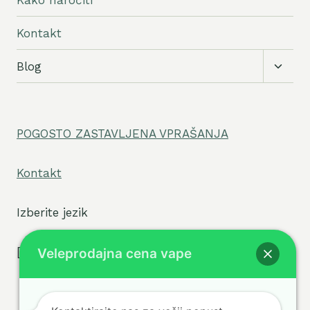
Kontakt
Preklo
Blog
podrej
meni
POGOSTO ZASTAVLJENA VPRAŠANJA
Kontakt
Izberite jezik
[tpe widget="select2/tpw_select2.php"]
Veleprodajna cena vape