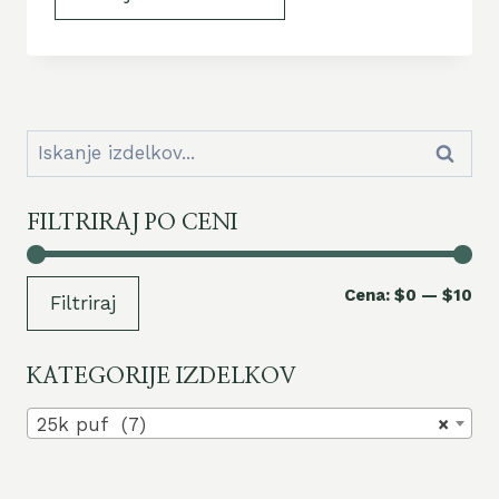
Iskanje:
Iskanje
FILTRIRAJ PO CENI
Naj
Naj
Cena:
$0
—
$10
Filtriraj
ce
ce
KATEGORIJE IZDELKOV
25k puf (7)
×