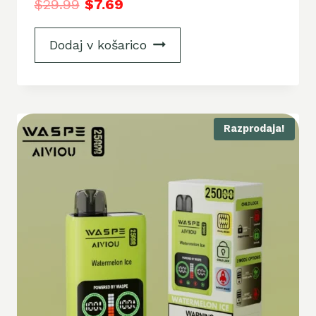
$
29.99
$
7.69
Dodaj v košarico
Razprodaja!