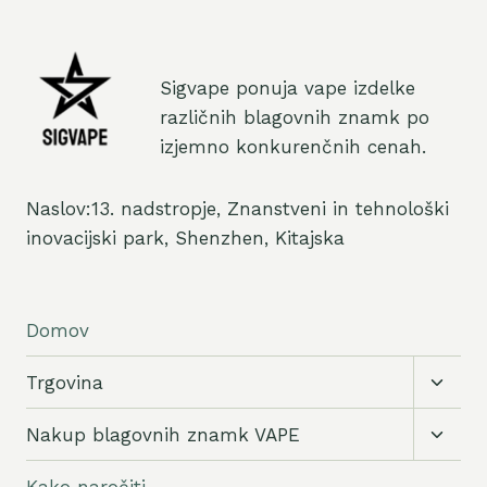
Sigvape ponuja vape izdelke
različnih blagovnih znamk po
izjemno konkurenčnih cenah.
Naslov:13. nadstropje, Znanstveni in tehnološki
inovacijski park, Shenzhen, Kitajska
Domov
Preklo
Trgovina
podrej
meni
Preklo
Nakup blagovnih znamk VAPE
podrej
meni
Kako naročiti