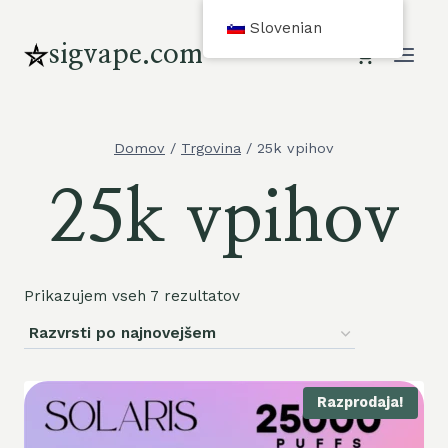
Preskoči
Slovenian
na
sigvape.com
vsebino
Domov
/
Trgovina
/
25k vpihov
25k vpihov
Prikazujem vseh 7 rezultatov
Razprodaja!