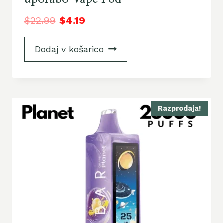
$
22.99
$
4.19
Dodaj v košarico
Razprodaja!