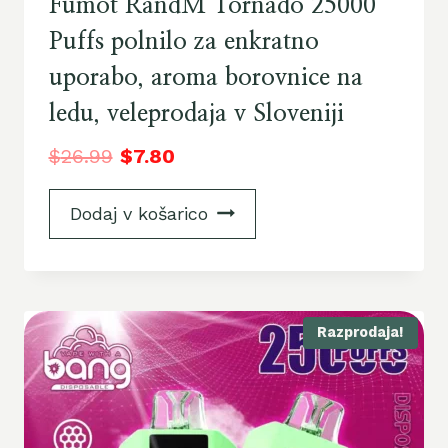
Fumot RandM Tornado 25000
Puffs polnilo za enkratno
uporabo, aroma borovnice na
ledu, veleprodaja v Sloveniji
$
26.99
$
7.80
Dodaj v košarico
Razprodaja!