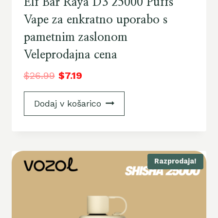
Elf Bar Raya D3 25000 Puffs
Vape za enkratno uporabo s
pametnim zaslonom
Veleprodajna cena
$
26.99
$
7.19
Dodaj v košarico
Razprodaja!