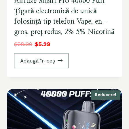
Airfuze Smart Pro 40000 Puff
Țigară electronică de unică
folosință tip telefon Vape, en-
gros, preț redus, 2% 5% Nicotină
$
28.99
$
5.29
Adaugă în coș
Reducere!