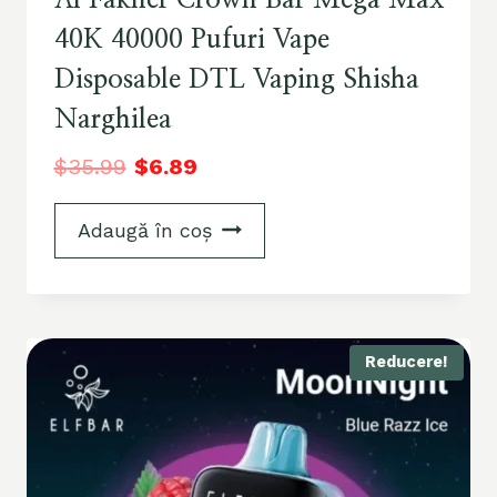
Al Fakher Crown Bar Mega Max
40K 40000 Pufuri Vape
Disposable DTL Vaping Shisha
Narghilea
$
35.99
$
6.89
Adaugă în coș
Reducere!