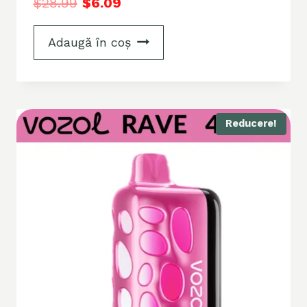
$
28.99
$
6.09
Adaugă în coș
Reducere!