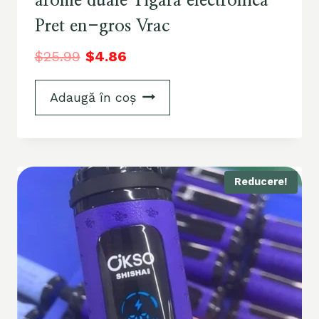
arome duale Tigara electronica
Pret en-gros Vrac
$
25.99
$
4.86
Adaugă în coș
Reducere!