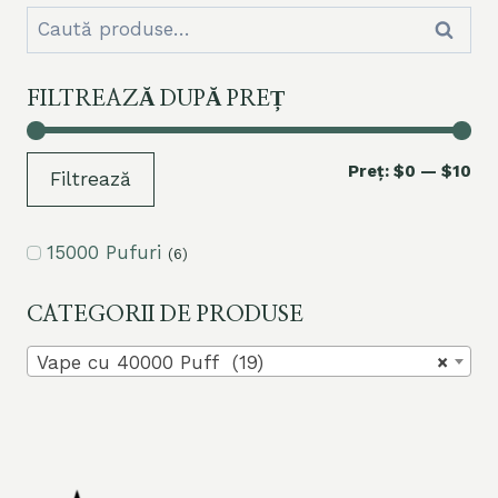
Căutare
Căutar
pentru:
FILTREAZĂ DUPĂ PREȚ
Pre
Pre
Preț:
$0
—
$10
Filtrează
mi
ma
15000 Pufuri
(6)
CATEGORII DE PRODUSE
Vape cu 40000 Puff (19)
×