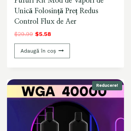
Pufuri Kit Mod de Vapori de
Unică Folosință Preț Redus
Control Flux de Aer
$
29.99
$
5.58
Adaugă în coș
Reducere!