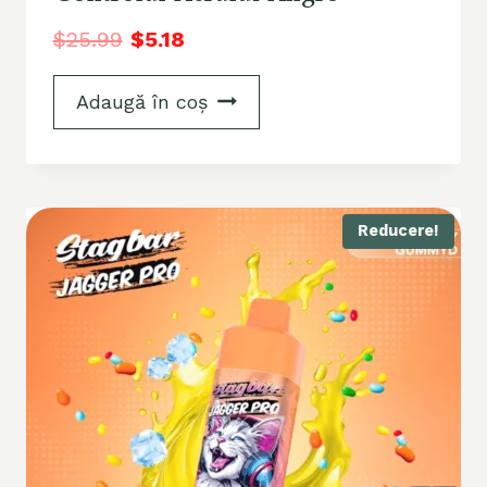
$
25.99
$
5.18
Adaugă în coș
Reducere!