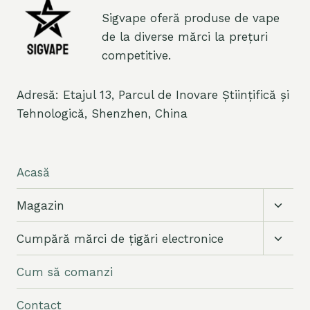
Sigvape oferă produse de vape
de la diverse mărci la prețuri
competitive.
Adresă: Etajul 13, Parcul de Inovare Științifică și
Tehnologică, Shenzhen, China
Acasă
Comut
Magazin
meniu
copil
Comut
Cumpără mărci de țigări electronice
meniu
copil
Cum să comanzi
Contact