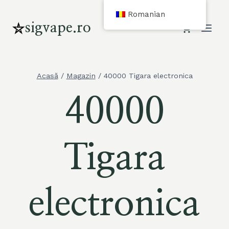
Sari
Romanian
la
sigvape.ro
conținut
Acasă
/
Magazin
/
40000 Tigara electronica
40000
Tigara
electronica