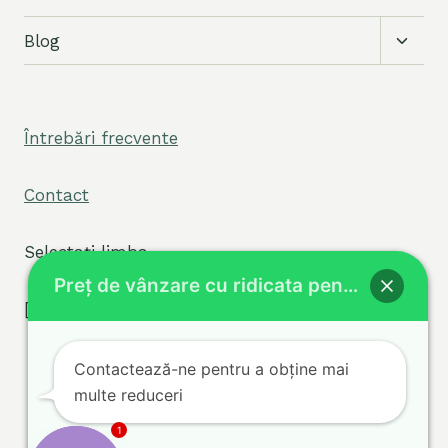
Comut
Blog
meniu
copil
Întrebări frecvente
Contact
Selectați limba
Preț de vânzare cu ridicata pentru vape
[tpe widget="select2/tpw_select2.php"]
Contactează-ne pentru a obține mai
multe reduceri
Termeni
Politica de
© 2026 sigvape.com
1