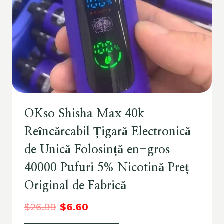
OKso Shisha Max 40k
Reîncărcabil Țigară Electronică
de Unică Folosință en-gros
40000 Pufuri 5% Nicotină Preț
Original de Fabrică
$
26.99
$
6.60