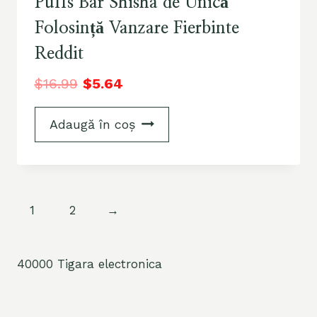
Puffs Bar Shisha de Unică
Folosință Vanzare Fierbinte
Reddit
$
16.99
$
5.64
Adaugă în coș
1
2
→
40000 Tigara electronica