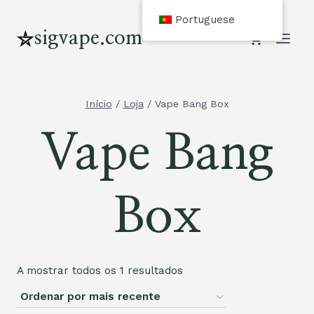
Saltar
Portuguese
para
sigvape.com
o
conteúdo
Início
/
Loja
/
Vape Bang Box
Vape Bang
Box
A mostrar todos os 1 resultados