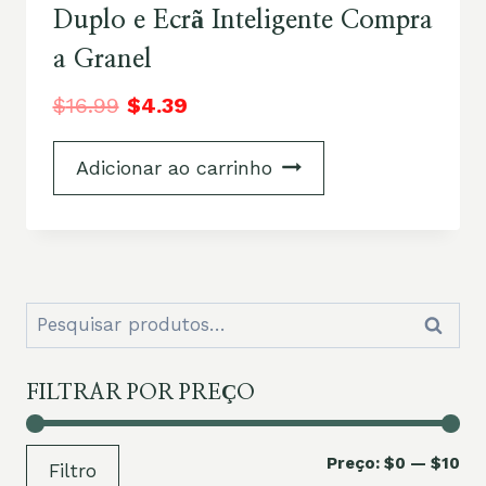
Duplo e Ecrã Inteligente Compra
a Granel
$
16.99
$
4.39
Adicionar ao carrinho
Pesquisar
Pesqui
por:
FILTRAR POR PREÇO
Pr
Pr
Preço:
$0
—
$10
Filtro