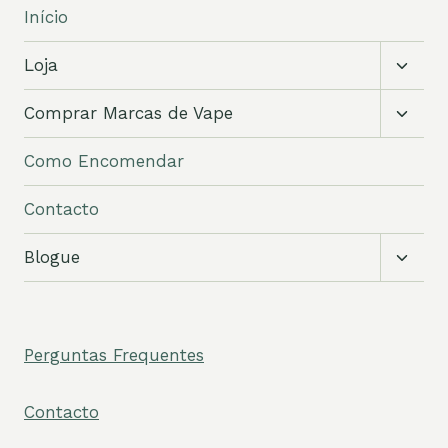
Início
Altern
Loja
sub-
menu
Altern
Comprar Marcas de Vape
sub-
menu
Como Encomendar
Contacto
Altern
Blogue
sub-
menu
Perguntas Frequentes
Contacto