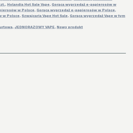
zt.
,
Holandia Hot Sale Vape
,
Gorąca wyprzedaż e-papierosów w
pierosów w Polsce
,
Gorąca wyprzedaż e-papierosów w Polsce
,
w w Polsce
,
Szwajcaria Vape Hot Sale
,
Gorąca wyprzedaż Vape w tym
urtowa
,
JEDNORAZOWY VAPE
,
Nowy produkt