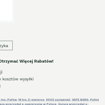
zyka
Otrzymać Więcej Rabatów!
ji
e kosztów wysyłki
i
8 tys. Pufów
,
18 tys. E-papieros
,
9000 zaciągnięć
,
VAPE BANG
,
Pufnij
ąca wyprzedaż e-papierosów w Polsce
,
Gorąca wyprzedaż e-