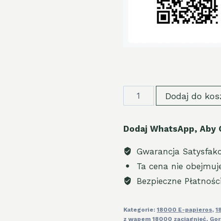
Bang
Dodaj do kos
Rocket
18k
Dodaj WhatsApp, Aby 
puff
Geek
Gwarancja Satysfakc
Bar
Ta cena nie obejmuj
Discount
Bezpieczne Płatnośc
Price
quantity
Kategorie:
18000 E-papieros
,
1
z wapem 18000 zaciągnięć
,
Gor