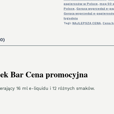
papierosów w Polsce
,
moq 50 s
Polsce
,
Gorąca wyprzedaż e-pa
Gorąca wyprzedaż e-papierosó
tygodniu
Tagi:
NAJLEPSZA CENA
,
Cena h
(0)
eek Bar Cena promocyjna
rający 16 ml e-liquidu i 12 różnych smaków.