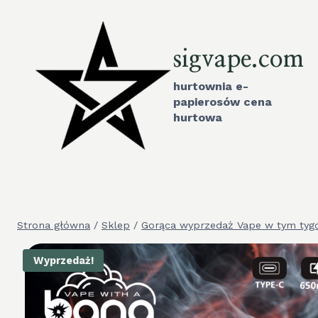
Przejdź
do
treści
sigvape.com
hurtownia e-
papierosów cena
hurtowa
Strona główna
/
Sklep
/
Gorąca wyprzedaż Vape w tym tyg
Wyprzedaż!