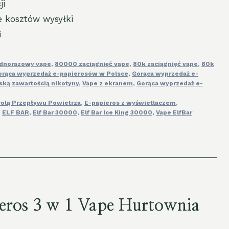
ji
e kosztów wysyłki
i
ednorazowy vape
,
80000 zaciągnięć vape
,
80k zaciągnięć vape
,
80k
orąca wyprzedaż e-papierosów w Polsce
,
Gorąca wyprzedaż e-
iską zawartością nikotyny
,
Vape z ekranem
,
Gorąca wyprzedaż e-
rolą Przepływu Powietrza
,
E-papieros z wyświetlaczem
,
,
ELF BAR
,
Elf Bar 30000
,
Elf Bar Ice King 30000
,
Vape ElfBar
ieros 3 w 1 Vape Hurtownia