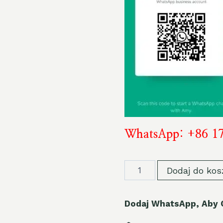
WhatsApp: +86 1
Bang
Dodaj do kos
Box
80k
Dodaj WhatsApp, Aby 
80000
Puffs