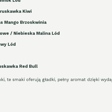
 Smok Lód
Truskawka Kiwi
as Mango Brzoskwinia
owe / Niebieska Malina Lód
owy Lód
uskawka Red Bull
ki, te smaki oferują gładki, pełny aromat dzięki wyd