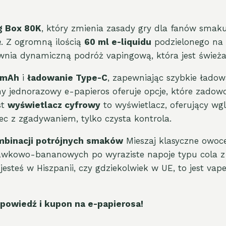
g Box 80K
, który zmienia zasady gry dla fanów smak
a
. Z ogromną ilością
60 ml e-liquidu
podzielonego na 
nia dynamiczną podróż vapingową, która jest świeża
0mAh
i
ładowanie Type-C
, zapewniając szybkie ładowa
ny jednorazowy e-papieros oferuje opcje, które zadow
st
wyświetlacz cyfrowy
to wyświetlacz, oferujący w
iec z zgadywaniem, tylko czysta kontrola.
mbinacji potrójnych smaków
Mieszaj klasyczne owoc
kowo-bananowych po wyraziste napoje typu cola z cy
esteś w Hiszpanii, czy gdziekolwiek w UE, to jest vap
powiedź i kupon na e-papierosa!