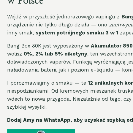
w Polsce
Wejdź w przyszłość jednorazowego vapingu z
Ban
urządzenie nie tylko długo działa — ono
zachwyc
inny smak,
system potrójnego smaku 3 w 1
zapew
Bang Box 80K jest wyposażony w
Akumulator 85
wolisz
0%, 2% lub 5% nikotyny
, ten wszechstron
doświadczonych vaperów. Funkcją wyróżniającą je
naładowania baterii, jak i poziom e-liquidu — kon
I porozmawiajmy o smaku — te
12 unikalnych ko
niespodziankami. Od kremowych mieszanek truskaw
wdech to nowa przygoda. Niezależnie od tego, czy j
szybkiej wysyłki.
Dodaj Amy na WhatsApp, aby uzyskać szybką od