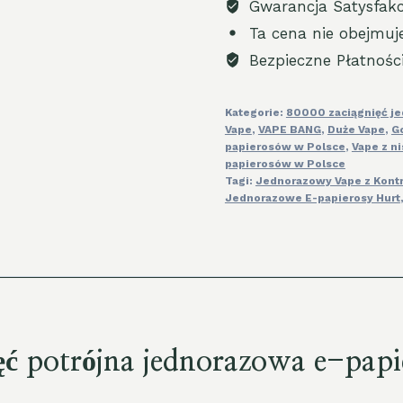
Gwarancja Satysfakc
Triple
Ta cena nie obejmuj
Disposable
Bezpieczne Płatnośc
E-
cigarette
Kategorie:
80000 zaciągnięć j
3
Vape
,
VAPE BANG
,
Duże Vape
,
G
in
papierosów w Polsce
,
Vape z n
1
papierosów w Polsce
Tagi:
Jednorazowy Vape z Kont
Vape
Jednorazowe E-papierosy Hurt
Wholesale
in
Spain
quantity
ęć potrójna jednorazowa e-pap