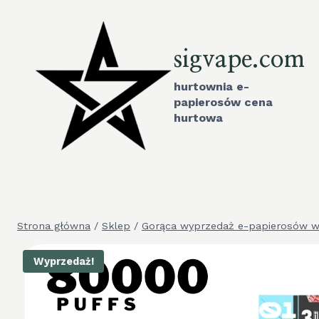
Przejdź
do
treści
sigvape.com
hurtownia e-
papierosów cena
hurtowa
Strona główna
/
Sklep
/
Gorąca wyprzedaż e-papierosów w
Wyprzedaż!