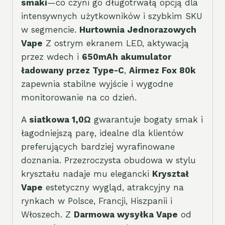
smaki
—co czyni go długotrwałą opcją dla
intensywnych użytkowników i szybkim SKU
w segmencie.
Hurtownia Jednorazowych
Vape
Z ostrym ekranem LED, aktywacją
przez wdech i
650mAh akumulator
ładowany przez Type-C
,
Airmez Fox 80k
zapewnia stabilne wyjście i wygodne
monitorowanie na co dzień.
A
siatkowa 1,0Ω
gwarantuje bogaty smak i
łagodniejszą parę, idealne dla klientów
preferujących bardziej wyrafinowane
doznania. Przezroczysta obudowa w stylu
kryształu nadaje mu elegancki
Kryształ
Vape
estetyczny wygląd, atrakcyjny na
rynkach w Polsce, Francji, Hiszpanii i
Włoszech. Z
Darmowa wysyłka Vape
od