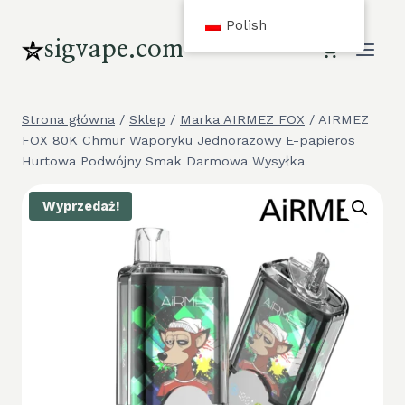
Przejdź
Polish
do
sigvape.com
treści
Strona główna
/
Sklep
/
Marka AIRMEZ FOX
/
AIRMEZ
FOX 80K Chmur Waporyku Jednorazowy E-papieros
Hurtowa Podwójny Smak Darmowa Wysyłka
Wyprzedaż!