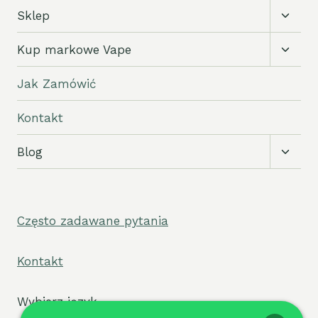
Przełą
Sklep
podm
Przełą
Kup markowe Vape
podm
Jak Zamówić
Kontakt
Przełą
Blog
podm
Często zadawane pytania
Kontakt
Wybierz język