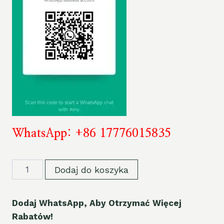
WhatsApp: +86 17776015835
AIRMEZ
Dodaj do koszyka
FOX
80K
Dodaj WhatsApp, Aby Otrzymać Więcej
Puffs
Rabatów!
Disposable