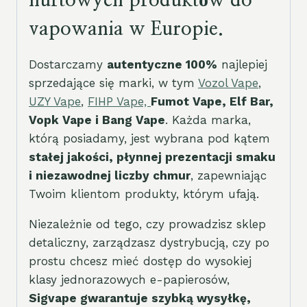
hurtowych produktów do
vapowania w Europie.
Dostarczamy
autentyczne 100%
najlepiej
sprzedające się marki, w tym
Vozol Vape
,
UZY Vape
,
FIHP Vape,
Fumot Vape, Elf Bar,
Vopk Vape i Bang Vape
. Każda marka,
którą posiadamy, jest wybrana pod kątem
stałej jakości, płynnej prezentacji smaku
i niezawodnej liczby chmur
, zapewniając
Twoim klientom produkty, którym ufają.
Niezależnie od tego, czy prowadzisz sklep
detaliczny, zarządzasz dystrybucją, czy po
prostu chcesz mieć dostęp do wysokiej
klasy jednorazowych e-papierosów,
Sigvape gwarantuje szybką wysyłkę,