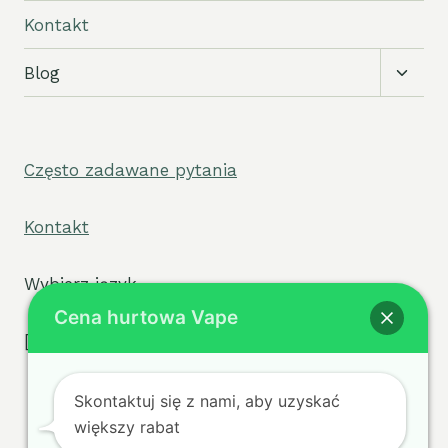
Kontakt
Przełą
Blog
podm
Często zadawane pytania
Kontakt
Wybierz język
Cena hurtowa Vape
[widget tpe="select2/tpw_select2.php"]
Skontaktuj się z nami, aby uzyskać
większy rabat