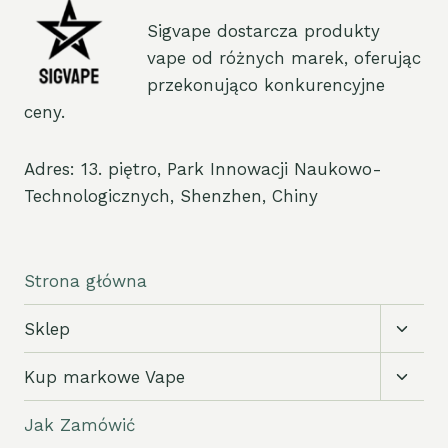
Sigvape dostarcza produkty
vape od różnych marek, oferując
przekonująco konkurencyjne
ceny.
Adres: 13. piętro, Park Innowacji Naukowo-
Technologicznych, Shenzhen, Chiny
Strona główna
Przełą
Sklep
podm
Przełą
Kup markowe Vape
podm
Jak Zamówić