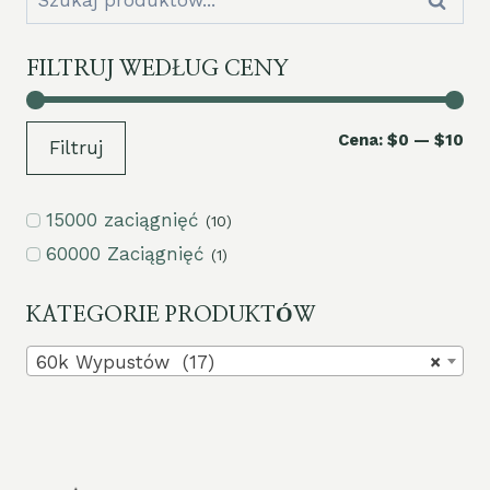
Szukaj
FILTRUJ WEDŁUG CENY
Ce
Ce
Cena:
$0
—
$10
Filtruj
mi
ma
15000 zaciągnięć
(10)
60000 Zaciągnięć
(1)
KATEGORIE PRODUKTÓW
60k Wypustów (17)
×