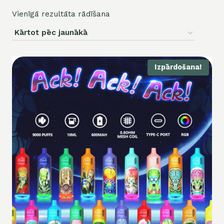
Vienīgā rezultāta rādīšana
Izpārdošana!