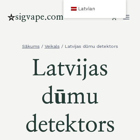
Pāriet
Latvian
uz
sigvape.com
saturu
Sākums
/
Veikals
/
Latvijas dūmu detektors
Latvijas
dūmu
detektors