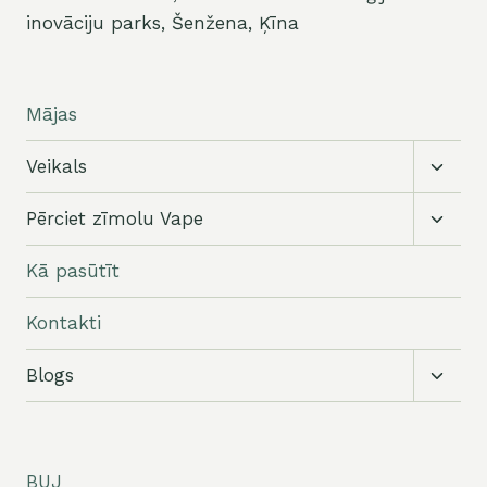
inovāciju parks, Šenžena, Ķīna
Mājas
Pārslē
Veikals
apakši
Pārslē
Pērciet zīmolu Vape
apakši
Kā pasūtīt
Kontakti
Pārslē
Blogs
apakši
BUJ