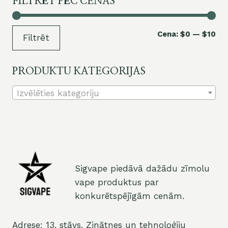
FILTRĒT PĒC CENAS
Mi
Ma
Cena:
$0
—
$10
Filtrēt
ce
ce
PRODUKTU KATEGORIJAS
Izvēlēties kategoriju
Sigvape piedāvā dažādu zīmolu
vape produktus par
konkurētspējīgām cenām.
Adrese: 13. stāvs, Zinātnes un tehnoloģiju