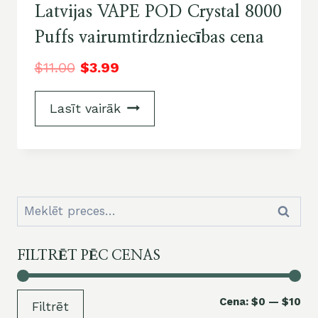
Latvijas VAPE POD Crystal 8000
Puffs vairumtirdzniecības cena
$
11.00
$
3.99
Lasīt vairāk
Meklēt:
Meklēt
FILTRĒT PĒC CENAS
Mi
Ma
Cena:
$0
—
$10
Filtrēt