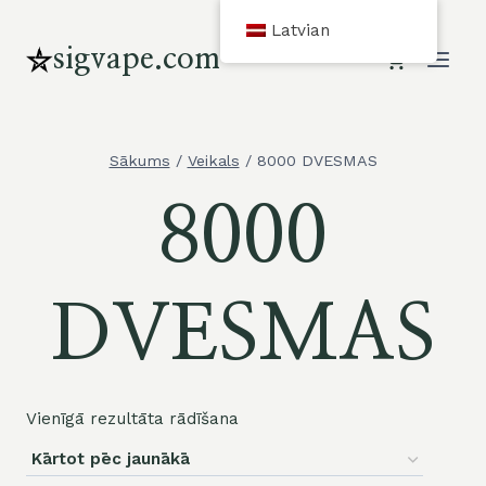
Pāriet
Latvian
uz
sigvape.com
saturu
Sākums
/
Veikals
/
8000 DVESMAS
8000
DVESMAS
Vienīgā rezultāta rādīšana