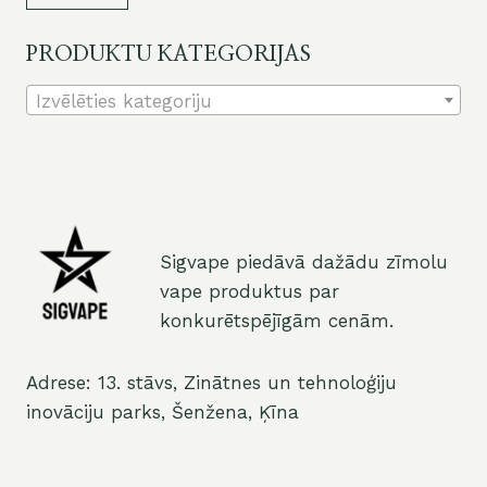
ce
ce
PRODUKTU KATEGORIJAS
Izvēlēties kategoriju
Sigvape piedāvā dažādu zīmolu
vape produktus par
konkurētspējīgām cenām.
Adrese: 13. stāvs, Zinātnes un tehnoloģiju
inovāciju parks, Šenžena, Ķīna