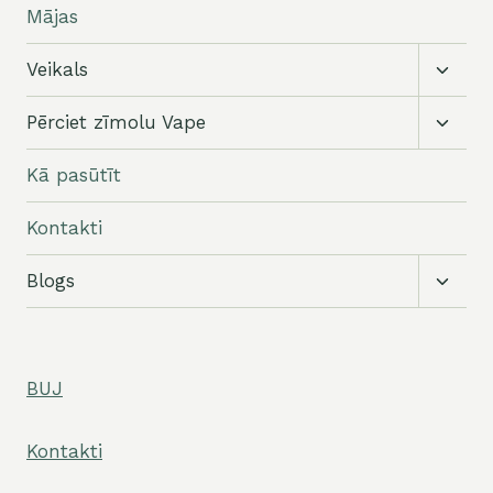
Mājas
Pārslē
Veikals
apakši
Pārslē
Pērciet zīmolu Vape
apakši
Kā pasūtīt
Kontakti
Pārslē
Blogs
apakši
BUJ
Kontakti