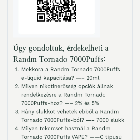
Úgy gondoltuk, érdekelheti a
Randm Tornado 7000Puffs:
Mekkora a Randm Tornado 7000Puffs
e-liquid kapacitása? —– 20ml
Milyen nikotinerősség opciók állnak
rendelkezésre a Randm Tornado
7000Puffs-hoz? —– 2% és 5%
Hány slukkot vehetek ebből a Randm
Tornado 7000Puffs-ból? —– 7000 slukk
Milyen tekercset használ a Randm
Tornado 7000Puffs VAPE? ——C típusú