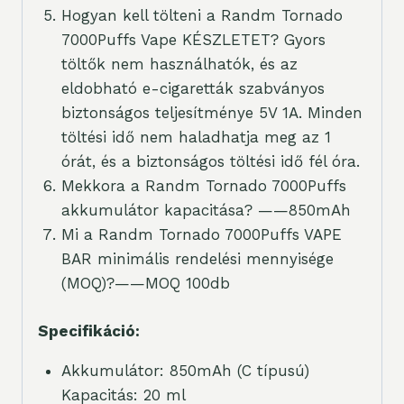
Hogyan kell tölteni a Randm Tornado
7000Puffs Vape KÉSZLETET? Gyors
töltők nem használhatók, és az
eldobható e-cigaretták szabványos
biztonságos teljesítménye 5V 1A. Minden
töltési idő nem haladhatja meg az 1
órát, és a biztonságos töltési idő fél óra.
Mekkora a Randm Tornado 7000Puffs
akkumulátor kapacitása? ——850mAh
Mi a Randm Tornado 7000Puffs VAPE
BAR minimális rendelési mennyisége
(MOQ)?——MOQ 100db
Specifikáció:
Akkumulátor: 850mAh (C típusú)
Kapacitás: 20 ml