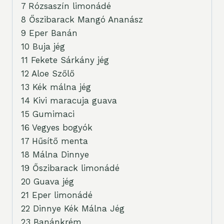
7 Rózsaszín limonádé
8 Őszibarack Mangó Ananász
9 Eper Banán
10 Buja jég
11 Fekete Sárkány jég
12 Aloe Szőlő
13 Kék málna jég
14 Kivi maracuja guava
15 Gumimaci
16 Vegyes bogyók
17 Hűsítő menta
18 Málna Dinnye
19 Őszibarack limonádé
20 Guava jég
21 Eper limonádé
22 Dinnye Kék Málna Jég
23 Banánkrém