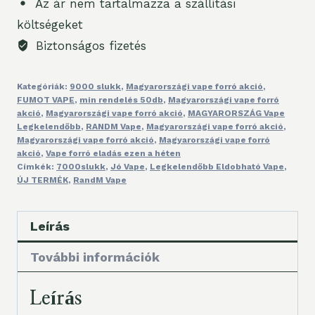
Az ár nem tartalmazza a szállítási
IN
költségeket
Sweden
Biztonságos fizetés
mennyiség
Kategóriák:
9000 slukk
,
Magyarországi vape forró akció
,
FUMOT VAPE
,
min rendelés 50db
,
Magyarországi vape forró
akció
,
Magyarországi vape forró akció
,
MAGYARORSZÁG Vape
Legkelendőbb
,
RANDM Vape
,
Magyarországi vape forró akció
,
Magyarországi vape forró akció
,
Magyarországi vape forró
akció
,
Vape forró eladás ezen a héten
Címkék:
7000slukk
,
Jó Vape
,
Legkelendőbb Eldobható Vape
,
ÚJ TERMÉK
,
RandM Vape
Leírás
További információk
Leírás