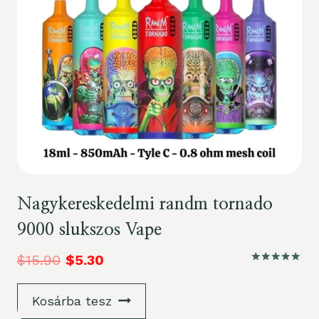
Nagykereskedelmi randm tornado
9000 slukszos Vape
$
15.90
$
5.30
Értékelés:
5.00
/ 5
Kosárba tesz