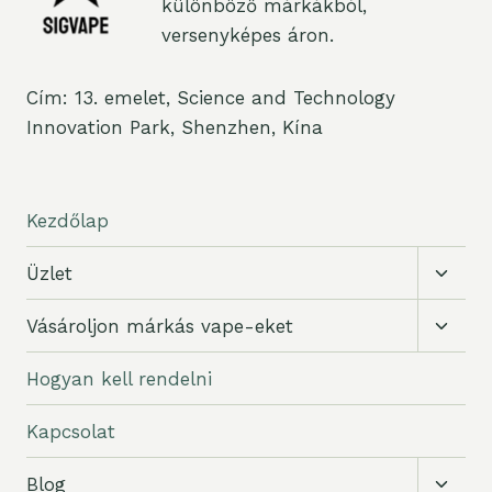
különböző márkákból,
versenyképes áron.
Cím: 13. emelet, Science and Technology
Innovation Park, Shenzhen, Kína
Kezdőlap
Gyer
Üzlet
váltás
Gyer
Vásároljon márkás vape-eket
váltás
Hogyan kell rendelni
Kapcsolat
Gyer
Blog