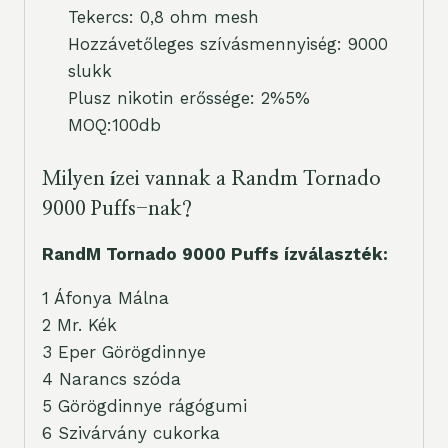
Tekercs: 0,8 ohm mesh
Hozzávetőleges szívásmennyiség: 9000
slukk
Plusz nikotin erőssége: 2%5%
MOQ:100db
Milyen ízei vannak a Randm Tornado
9000 Puffs-nak?
RandM Tornado 9000 Puffs ízválaszték:
1 Áfonya Málna
2 Mr. Kék
3 Eper Görögdinnye
4 Narancs szóda
5 Görögdinnye rágógumi
6 Szivárvány cukorka