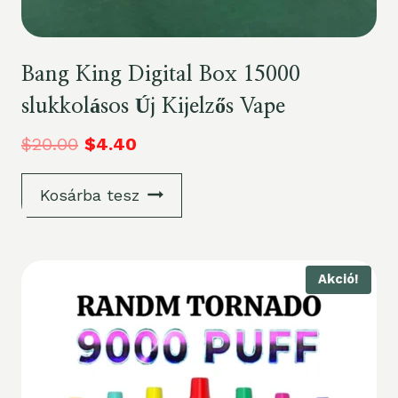
Bang King Digital Box 15000
slukkolásos Új Kijelzős Vape
$
20.00
$
4.40
Kosárba tesz
Akció!