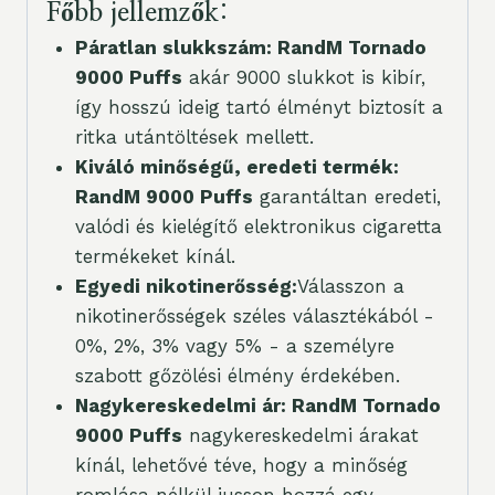
Főbb jellemzők:
Páratlan slukkszám: RandM Tornado
9000 Puffs
akár 9000 slukkot is kibír,
így hosszú ideig tartó élményt biztosít a
ritka utántöltések mellett.
Kiváló minőségű, eredeti termék:
RandM 9000 Puffs
garantáltan eredeti,
valódi és kielégítő elektronikus cigaretta
termékeket kínál.
Egyedi nikotinerősség:
Válasszon a
nikotinerősségek széles választékából -
0%, 2%, 3% vagy 5% - a személyre
szabott gőzölési élmény érdekében.
Nagykereskedelmi ár: RandM Tornado
9000 Puffs
nagykereskedelmi árakat
kínál, lehetővé téve, hogy a minőség
romlása nélkül jusson hozzá egy