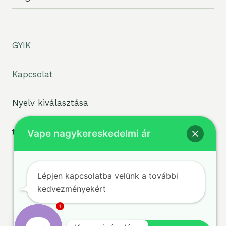
váltás
GYIK
Kapcsolat
Nyelv kiválasztása
tpe widget="select2/tpw_select2.php"
Vape nagykereskedelmi ár
Lépjen kapcsolatba velünk a további
kedvezményekért
Feltételek
© 2026 sigvape.com -
Adatvédelmi
WordPress téma:
1
irányelvek
Süti
Kadence WP