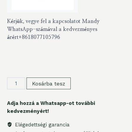
Kérjük, vegye fel a kapcsolatot Mandy
WhatsApp-számával a kedvezményes
árért
+8618077105796
Top
Kosárba tesz
Sale
Vape
Adja hozzá a Whatsapp-ot további
RandM
kedvezményért!
Tornado
9000
Elégedettségi garancia
Puffs