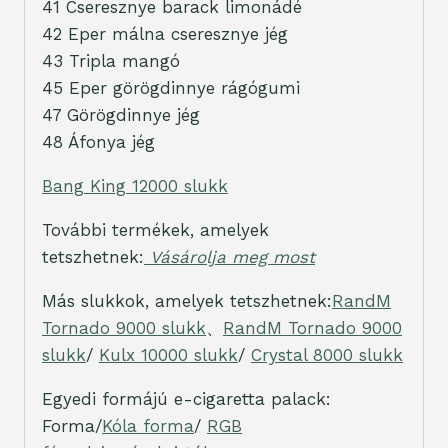
41 Cseresznye barack limonádé
42 Eper málna cseresznye jég
43 Tripla mangó
45 Eper görögdinnye rágógumi
47 Görögdinnye jég
48 Áfonya jég
Bang King 12000 slukk
További termékek, amelyek
tetszhetnek:
Vásárolja meg most
Más slukkok, amelyek tetszhetnek:
RandM
Tornado 9000 slukk
、
RandM Tornado 9000
slukk
/
Kulx 10000 slukk
/
Crystal 8000 slukk
Egyedi formájú e-cigaretta palack:
Forma/
Kóla forma
/
RGB