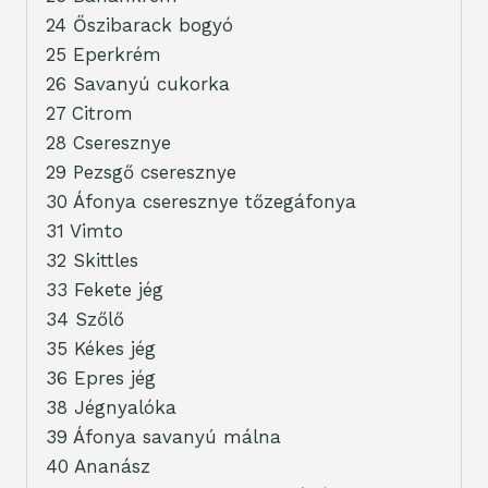
24 Őszibarack bogyó
25 Eperkrém
26 Savanyú cukorka
27 Citrom
28 Cseresznye
29 Pezsgő cseresznye
30 Áfonya cseresznye tőzegáfonya
31 Vimto
32 Skittles
33 Fekete jég
34 Szőlő
35 Kékes jég
36 Epres jég
38 Jégnyalóka
39 Áfonya savanyú málna
40 Ananász