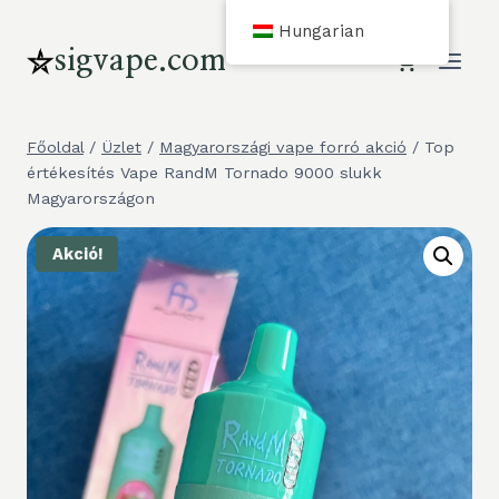
Ugrás
Hungarian
a
sigvape.com
tartalomra
Főoldal
/
Üzlet
/
Magyarországi vape forró akció
/
Top
értékesítés Vape RandM Tornado 9000 slukk
Magyarországon
Akció!