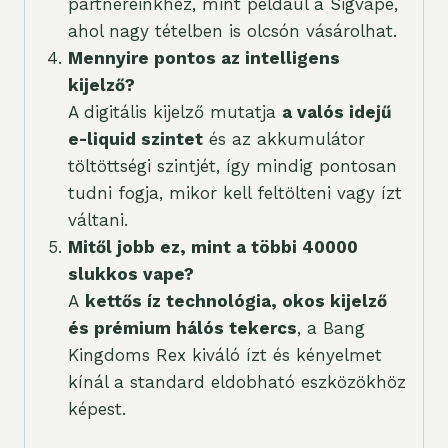
partnereinkhez, mint például a Sigvape,
ahol nagy tételben is olcsón vásárolhat.
Mennyire pontos az intelligens
kijelző?
A digitális kijelző mutatja
a valós idejű
e-liquid szintet
és az akkumulátor
töltöttségi szintjét, így mindig pontosan
tudni fogja, mikor kell feltölteni vagy ízt
váltani.
Mitől jobb ez, mint a többi 40000
slukkos vape?
A
kettős íz technológia, okos kijelző
és prémium hálós tekercs
, a Bang
Kingdoms Rex kiváló ízt és kényelmet
kínál a standard eldobható eszközökhöz
képest.