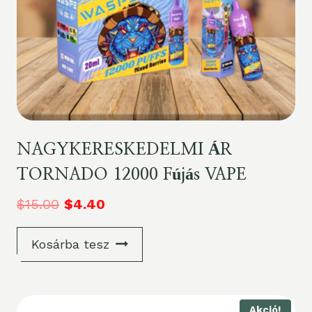
NAGYKERESKEDELMI ÁR
TORNADO 12000 Fújás VAPE
$
15.00
$
4.40
Kosárba tesz
Akció!