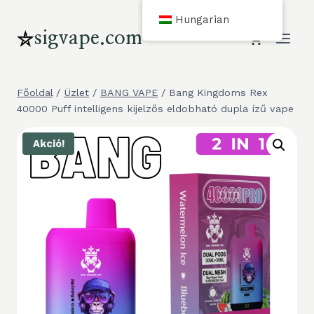
Ugrás
Hungarian
a
sigvape.com
tartalomra
Főoldal
/
Üzlet
/
BANG VAPE
/
Bang Kingdoms Rex
40000 Puff intelligens kijelzős eldobható dupla ízű vape
Akció!