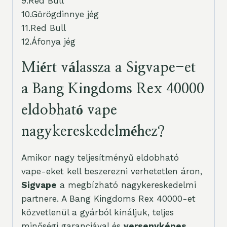
9.Red Bull
10.Görögdinnye jég
11.Red Bull
12.Áfonya jég
Miért válassza a Sigvape-et
a Bang Kingdoms Rex 40000
eldobható vape
nagykereskedelméhez?
Amikor nagy teljesítményű eldobható
vape-eket kell beszerezni verhetetlen áron,
Sigvape
a megbízható nagykereskedelmi
partnere. A Bang Kingdoms Rex 40000-et
közvetlenül a gyárból kínáljuk, teljes
minőségi garanciával és
versenyképes