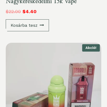
Nagykereskedelmi 15k Vape
$
22.00
$
4.40
Kosárba tesz
Akció!