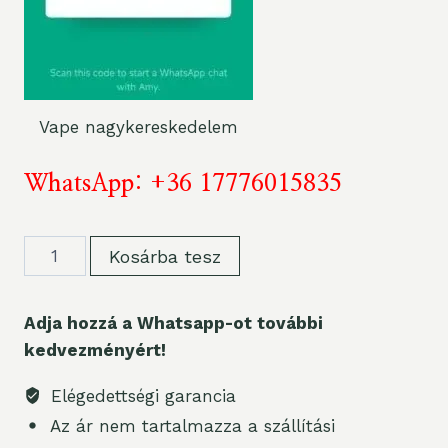
Vape nagykereskedelem
WhatsApp: +36 17776015835
Bang
Kosárba tesz
Kingdoms
Rex
Adja hozzá a Whatsapp-ot további
40000
kedvezményért!
Puff
Smart
Elégedettségi garancia
Screen
Az ár nem tartalmazza a szállítási
Vape