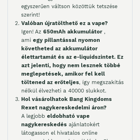
egyszerűen váltson közöttük tetszése
szerint!
Valóban újratölthető ez a vape?
Igen! Az
650mAh akkumulátor
,
ami
egy pillantással nyomon
követheted az akkumulátor
élettartamát és az e-liquidszintet. Ez
azt jelenti, hogy nem lesznek többé
meglepetések, amikor fel kell
töltened az erőteljes
, így megszakítás
nélkül élvezheti a 40000 slukkot.
Hol vásárolhatok Bang Kingdoms
Rexet nagykereskedelmi áron?
A legjobb
eldobható vape
nagykereskedés
ajánlatokért
látogasson el hivatalos online