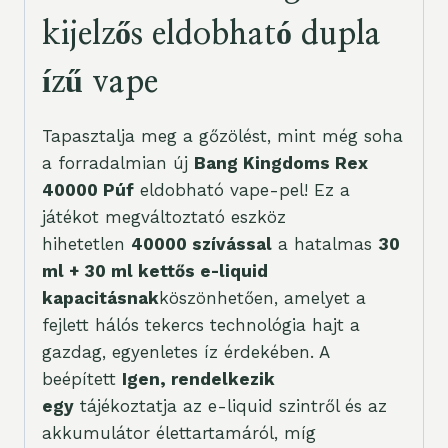
kijelzős eldobható dupla
ízű vape
Tapasztalja meg a gőzölést, mint még soha
a forradalmian új
Bang Kingdoms Rex
40000 Púf
eldobható vape-pel! Ez a
játékot megváltoztató eszköz
hihetetlen
40000 szívással
a hatalmas
30
ml + 30 ml kettős e-liquid
kapacitásnak
köszönhetően, amelyet a
fejlett hálós tekercs technológia hajt a
gazdag, egyenletes íz érdekében. A
beépített
Igen, rendelkezik
egy
tájékoztatja az e-liquid szintről és az
akkumulátor élettartamáról, míg