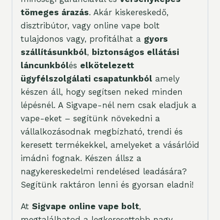
tömeges árazás
. Akár kiskereskedő,
disztribútor, vagy online vape bolt
tulajdonos vagy, profitálhat a
gyors
szállításunkból
,
biztonságos ellátási
láncunkból
és
elkötelezett
ügyfélszolgálati csapatunkból
amely
készen áll, hogy segítsen neked minden
lépésnél. A Sigvape-nél nem csak eladjuk a
vape-eket – segítünk növekedni a
vállalkozásodnak megbízható, trendi és
keresett termékekkel, amelyeket a vásárlóid
imádni fognak. Készen állsz a
nagykereskedelmi rendelésed leadására?
Segítünk raktáron lenni és gyorsan eladni!
At
Sigvape online vape bolt
,
megtalálhatod a legkeresettebb nagy