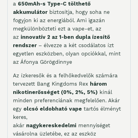
a
650mAh-s Type-C tölthető
akkumulátor
biztosítja, hogy soha ne
fogyjon ki az energiából. Ami igazán
megkülönbözteti ezt a vape-et, az
az
innovatív 2 az 1-ben dupla ízesítő
rendszer
– élvezze a két csodálatos ízt
egyetlen eszközben, olyan opciókkal, mint
az Áfonya Görögdinnye
Az ízkeresők és a felhőkedvelők számára
tervezett Bang Kingdoms Rex
három
nikotinerősséget (0%, 2%, 5%)
kínál
minden preferenciának megfelelően. Akár
egy
olcsó eldobható vape
tartós élményt
keres,
akár
nagykereskedelmi
mennyiséget
vásárolna üzletébe, ez az eszköz