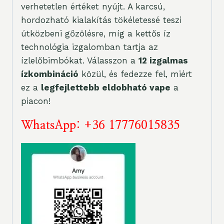
verhetetlen értéket nyújt. A karcsú,
hordozható kialakítás tökéletessé teszi
útközbeni gőzölésre, míg a kettős íz
technológia izgalomban tartja az
ízlelőbimbókat. Válasszon a
12 izgalmas
ízkombináció
közül, és fedezze fel, miért
ez a
legfejlettebb eldobható vape
a
piacon!
WhatsApp: +36 17776015835