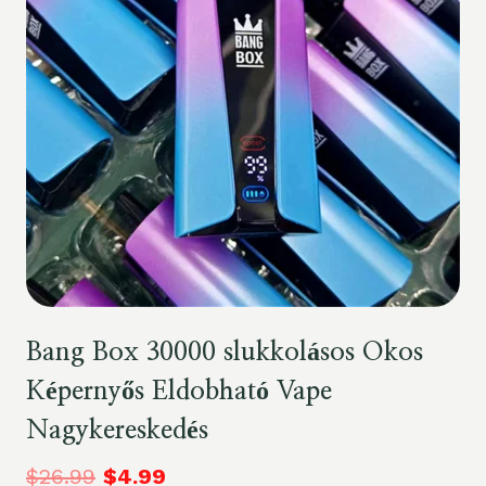
Bang Box 30000 slukkolásos Okos
Képernyős Eldobható Vape
Nagykereskedés
$
26.99
$
4.99