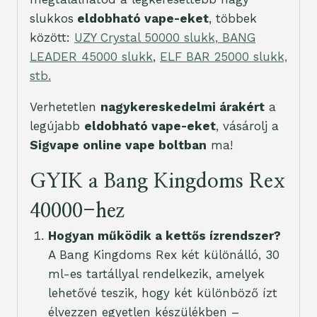
slukkos
eldobható vape-eket
, többek
között:
UZY Crystal 50000 slukk,
BANG
LEADER 45000 slukk
,
ELF BAR 25000 slukk,
stb.
Verhetetlen
nagykereskedelmi árakért
a
legújabb
eldobható vape-eket
, vásárolj a
Sigvape online vape boltban
ma!
GYIK a Bang Kingdoms Rex
40000-hez
Hogyan működik a kettős ízrendszer?
A Bang Kingdoms Rex két különálló, 30
ml-es tartállyal rendelkezik, amelyek
lehetővé teszik, hogy két különböző ízt
élvezzen egyetlen készülékben –