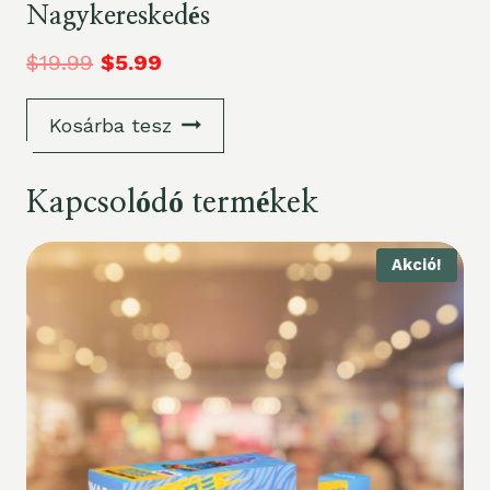
Nagykereskedés
$
19.99
$
5.99
Kosárba tesz
Kapcsolódó termékek
Akció!