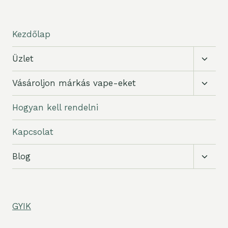
Kezdőlap
Gyer
Üzlet
váltás
Gyer
Vásároljon márkás vape-eket
váltás
Hogyan kell rendelni
Kapcsolat
Gyer
Blog
váltás
GYIK