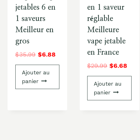
jetables 6 en
en 1 saveur
1 saveurs
réglable
Meilleur en
Meilleure
gros
vape jetable
en France
$
35.99
$
6.88
$
29.99
$
6.68
Ajouter au
panier
Ajouter au
panier