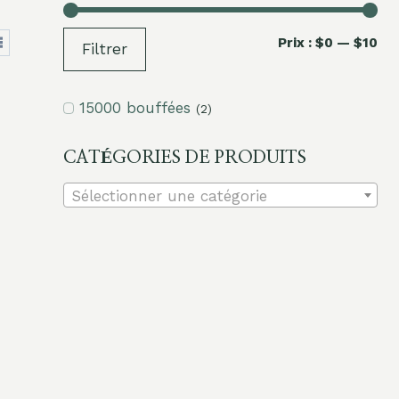
Pri
Pri
Prix :
$0
—
$10
Filtrer
mi
ma
15000 bouffées
(2)
CATÉGORIES DE PRODUITS
Sélectionner une catégorie