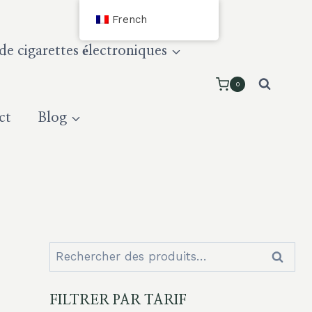
French
e cigarettes électroniques
0
ct
Blog
Rechercher
Recher
:
FILTRER PAR TARIF