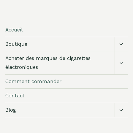
Accueil
Bascu
Boutique
le
sous
Bascu
Acheter des marques de cigarettes
menu
le
électroniques
sous
menu
Comment commander
Contact
Bascu
Blog
le
sous
menu