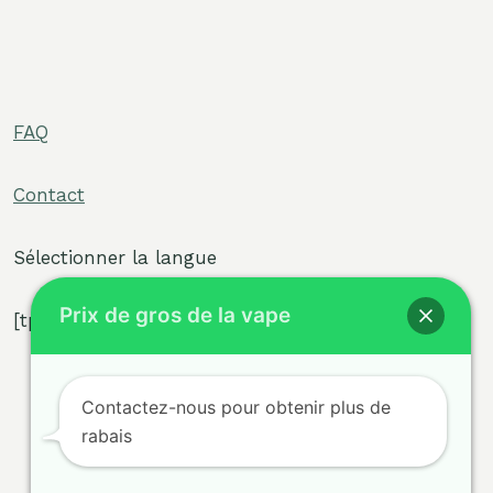
FAQ
ler
Contact
-
ler
-
Sélectionner la langue
Prix de gros de la vape
[tpe widget="select2/tpw_select2.php"]
ler
Contactez-nous pour obtenir plus de
rabais
-