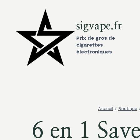
Aller
au
contenu
sigvape.fr
Prix de gros de
cigarettes
électroniques
Accueil
/
Boutique
6 en 1 Sav