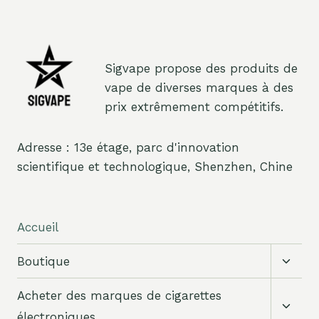
Sigvape propose des produits de
vape de diverses marques à des
prix extrêmement compétitifs.
Adresse : 13e étage, parc d'innovation
scientifique et technologique, Shenzhen, Chine
Accueil
Bascu
Boutique
le
sous-
Bascu
Acheter des marques de cigarettes
menu
le
électroniques