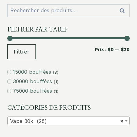
Rechercher
Recher
:
FILTRER PAR TARIF
Pri
Pri
Prix :
$0
—
$20
Filtrer
mi
ma
15000 bouffées
(8)
30000 bouffées
(1)
75000 bouffées
(1)
CATÉGORIES DE PRODUITS
Vape 30k (28)
×