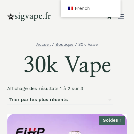
Aller
French
au
sigvape.fr
contenu
Accueil
/
Boutique
/
30k Vape
30k Vape
Affichage des résultats 1 à 2 sur 3
Soldes !