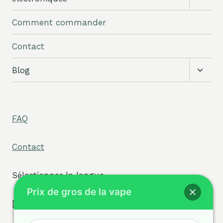
sous-
menu
Comment commander
Contact
Bascu
Blog
le
sous-
menu
FAQ
Contact
Sélectionner la langue
Prix de gros de la vape
[tpe widget="select2/tpw_select2.php"]