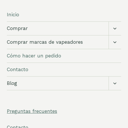
Inicio
Altern
Comprar
subm
Altern
Comprar marcas de vapeadores
subm
Cómo hacer un pedido
Contacto
Altern
Blog
subm
Preguntas frecuentes
Contacto