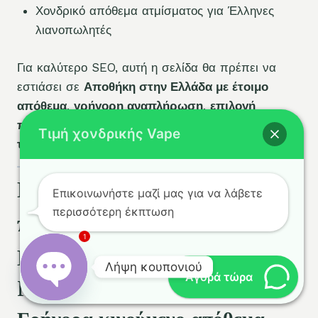
Χονδρικό απόθεμα ατμίσματος για Έλληνες
λιανοπωλητές
Για καλύτερο SEO, αυτή η σελίδα θα πρέπει να
εστιάσει σε
Αποθήκη στην Ελλάδα με έτοιμο
απόθεμα
,
γρήγορη αναπλήρωση
,
επιλογή
προϊόντων με μεγάλη ζήτηση
και
ποιο μοντέλο
Τιμή χονδρικής Vape
ταιριάζει σε κάθε επίπεδο λιανικής τιμής
.
Προτεινόμενα δημοφιλή
Επικοινωνήστε μαζί μας για να λάβετε
περισσότερη έκπτωση
προϊόντα ατμίσματος στην
1
Ελλάδα
Λήψη κουπονιού
Αγορά τώρα
Fumot Vape RandM 12000:
Άνοιγμα
chaty