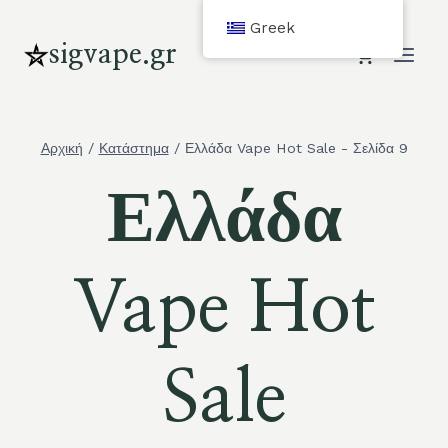
Μετάβαση
Greek
στο
sigvape.gr
περιεχόμενο
Αρχική
/
Κατάστημα
/
Ελλάδα Vape Hot Sale
- Σελίδα 9
Ελλάδα
Vape Hot
Sale