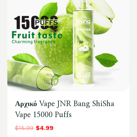
Αρχικό Vape JNR Bang ShiSha
Vape 15000 Puffs
$
15.99
$
4.99