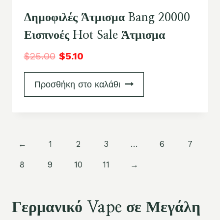
Δημοφιλές Άτμισμα Bang 20000
Εισπνοές Hot Sale Άτμισμα
$
25.00
$
5.10
Προσθήκη στο καλάθι
←
1
2
3
…
6
7
8
9
10
11
→
Γερμανικό Vape σε Μεγάλη